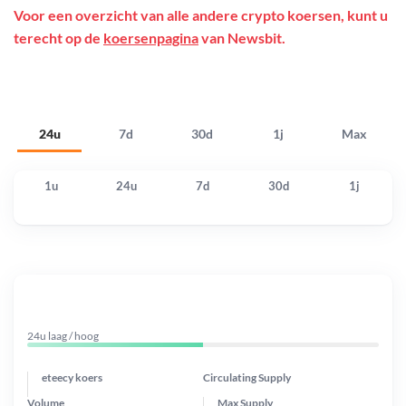
Voor een overzicht van alle andere crypto koersen, kunt u
terecht op de
koersenpagina
van Newsbit.
24u
7d
30d
1j
Max
1u
24u
7d
30d
1j
24u laag / hoog
eteecy koers
Circulating Supply
Volume
Max Supply