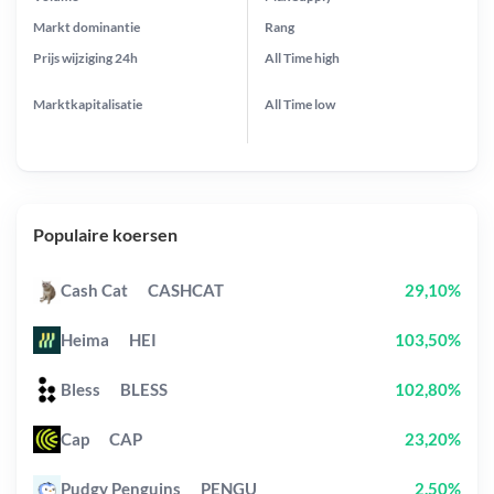
Markt dominantie
Rang
Prijs wijziging
24h
All Time
high
Marktkapitalisatie
All Time
low
Populaire koersen
Cash Cat
CASHCAT
29,10%
Heima
HEI
103,50%
Bless
BLESS
102,80%
Cap
CAP
23,20%
Pudgy Penguins
PENGU
2,50%