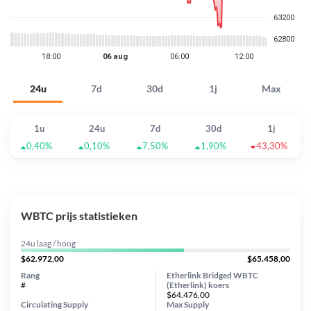
24u
7d
30d
1j
Max
1u
24u
7d
30d
1j
0,40%
0,10%
7,50%
1,90%
43,30%
WBTC prijs statistieken
24u laag / hoog
$62.972,00
$65.458,00
Rang
Etherlink Bridged WBTC
#
(Etherlink) koers
$64.476,00
Circulating Supply
Max Supply