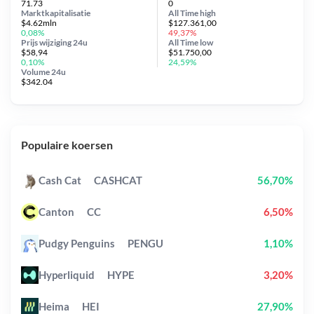
71.73
0
Marktkapitalisatie
All Time
high
$4.62mln
$127.361,00
0,08%
49,37%
Prijs wijziging
24u
All Time
low
$58,94
$51.750,00
0,10%
24,59%
Volume 24u
$342.04
Populaire koersen
Cash Cat
CASHCAT
56,70%
Canton
CC
6,50%
Pudgy Penguins
PENGU
1,10%
Hyperliquid
HYPE
3,20%
Heima
HEI
27,90%