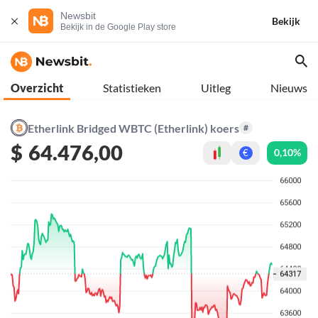
Newsbit
Bekijk
Bekijk in de Google Play store
Overzicht
Statistieken
Uitleg
Nieuws
Etherlink Bridged WBTC (Etherlink) koers
#
$
64.476,00
0,10%
€