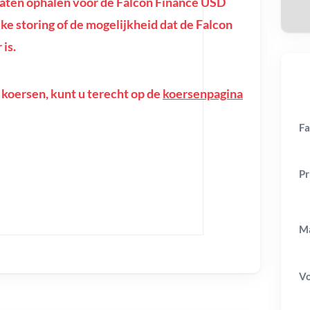
aten ophalen voor de Falcon Finance USD
ijke storing of de mogelijkheid dat de Falcon
is.
 koersen, kunt u terecht op de
koersenpagina
Fa
Pr
Ma
V