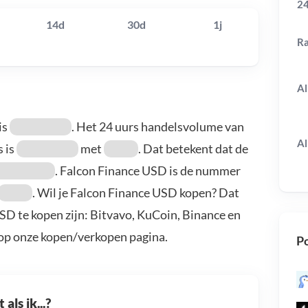
24
14d
30d
1j
R
Al
is
. Het 24 uurs handelsvolume van
Al
s is
met
. Dat betekent dat de
. Falcon Finance USD is de nummer
. Wil je Falcon Finance USD kopen? Dat
SD te kopen zijn: Bitvavo, KuCoin, Binance en
 op onze kopen/verkopen pagina.
Po
als ik...?