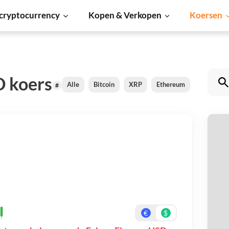
cryptocurrency
Kopen & Verkopen
Koersen
D koers
Alle
Bitcoin
XRP
Ethereum
Cardano
#
Fa
Be
On
€
$