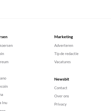
rsen
Marketing
 koersen
Adverteren
oin
Tip de redactie
ereum
Vacatures
dano
Newsbit
ecoin
Contact
na
Over ons
a Inu
Privacy
gon