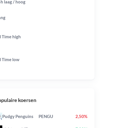
h laag / hoog
ang
l Time
high
l Time
low
pulaire koersen
Pudgy Penguins
PENGU
2,50%