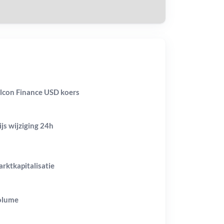
lcon Finance USD koers
ijs wijziging
24h
rktkapitalisatie
olume