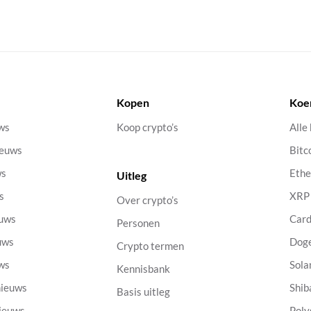
Kopen
Koe
uws
Koop crypto’s
Alle
ieuws
Bitc
ws
Eth
Uitleg
s
XRP
Over crypto’s
euws
Car
Personen
uws
Dog
Crypto termen
uws
Sola
Kennisbank
nieuws
Shib
Basis uitleg
nieuws
Poly