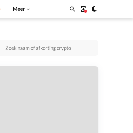
Meer
Shiba Inu
Dogecoin
Solana
BNB
lcon Finance USD kopen
taal met
$
tvang