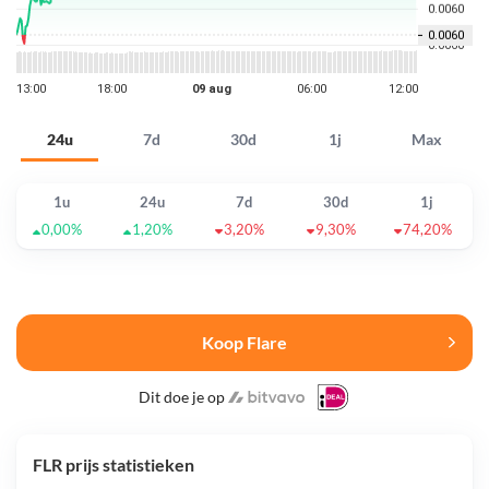
24u
7d
30d
1j
Max
1u
24u
7d
30d
1j
0,00%
1,20%
3,20%
9,30%
74,20%
Koop Flare
Dit doe je op
FLR prijs statistieken