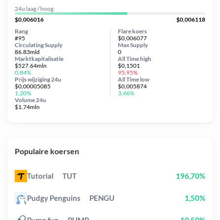
24u laag / hoog
$0,006016
$0,006118
Rang
Flare koers
#95
$0,006077
Circulating Supply
Max Supply
86.83mld
0
Marktkapitalisatie
All Time
high
$527.64mln
$0,1501
0,84%
95,95%
Prijs wijziging
24u
All Time
low
$0,00005085
$0,005874
1,20%
3,46%
Volume 24u
$1.74mln
Populaire koersen
Tutorial
TUT
196,70%
Pudgy Penguins
PENGU
1,50%