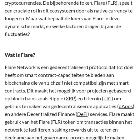
cryptocurrencies. De bijbehorende token, Flare (FLR), speelt
een cruciale rol in dit ecosysteem door als native currency te
fungeren. Maar wat bepaalt de koers van Flare in deze
dynamische markt, en welke factoren dragen bij aan de
fluctuaties?
Wat is Flare?
Flare Network is een gedecentraliseerd protocol dat tot doel
heeft om smart contract-capaciteiten te bieden aan
blockchains die van zichzelf niet compatibel zijn met smart
contracts. Dit maakt het mogelijk voor projecten gebaseerd
op blockchains zoals Ripple (
XRP
) en Litecoin (
LTC
) om
gebruik te maken van gedecentraliseerde applicaties (
dApps
)
en andere Decentralized Finance (
DeFi
) services. Flare maakt
gebruik van het Flare (FLR) token om transacties binnen het
netwerk te faciliteren, staking rewards uit te keren en
deelname aan het governance-proces mogelijk te maken.