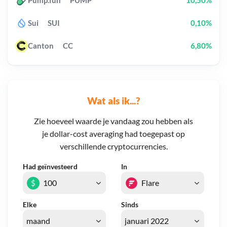
Pump.fun
PUMP
10,50%
Sui
SUI
0,10%
Canton
CC
6,80%
Wat als ik...?
Zie hoeveel waarde je vandaag zou hebben als
je dollar-cost averaging had toegepast op
verschillende cryptocurrencies.
Had geïnvesteerd
In
$
Elke
Sinds