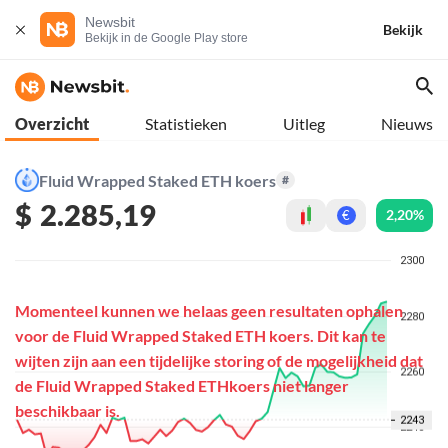
Newsbit
Bekijk
Bekijk in de Google Play store
Overzicht
Statistieken
Uitleg
Nieuws
Fluid Wrapped Staked ETH koers
#
$
2.285,19
2,20%
€
Momenteel kunnen we helaas geen resultaten ophalen
voor de Fluid Wrapped Staked ETH koers. Dit kan te
wijten zijn aan een tijdelijke storing of de mogelijkheid dat
de Fluid Wrapped Staked ETHkoers niet langer
beschikbaar is.