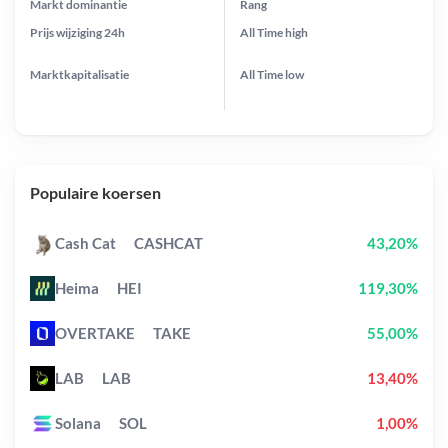
Markt dominantie
Rang
Prijs wijziging
24h
All Time
high
Marktkapitalisatie
All Time
low
Populaire koersen
Cash Cat
CASHCAT
43,20%
Heima
HEI
119,30%
OVERTAKE
TAKE
55,00%
LAB
LAB
13,40%
Solana
SOL
1,00%