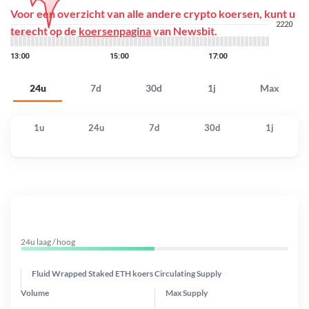
Voor een overzicht van alle andere crypto koersen, kunt u
terecht op de
koersenpagina
van Newsbit.
24u
7d
30d
1j
Max
1u
24u
7d
30d
1j
24u laag / hoog
Fluid Wrapped Staked ETH koers
Circulating Supply
Volume
Max Supply