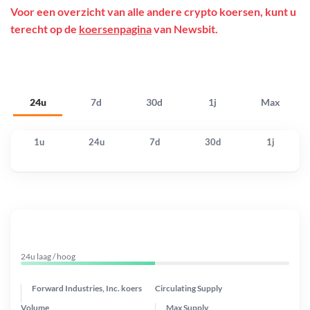
Voor een overzicht van alle andere crypto koersen, kunt u
terecht op de
koersenpagina
van Newsbit.
24u
7d
30d
1j
Max
1u
24u
7d
30d
1j
24u laag / hoog
Forward Industries, Inc. koers
Circulating Supply
Volume
Max Supply