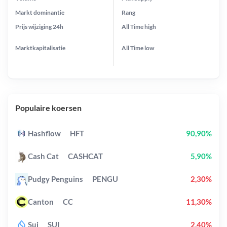
Markt dominantie
Rang
Prijs wijziging
24h
All Time
high
Marktkapitalisatie
All Time
low
Populaire koersen
Hashflow
HFT
90,90%
Cash Cat
CASHCAT
5,90%
Pudgy Penguins
PENGU
2,30%
Canton
CC
11,30%
Sui
SUI
2,40%