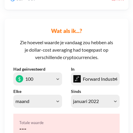
Wat als ik...?
Zie hoeveel waarde je vandaag zou hebben als
je dollar-cost averaging had toegepast op
verschillende cryptocurrencies.
Had geïnvesteerd
In
$
Elke
Sinds
Totale waarde
---