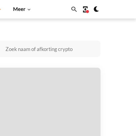
Meer
olana
BNB
axtal kopen
taal met
$
tvang