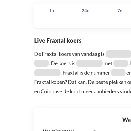
1u
24u
7d
Live Fraxtal koers
De Fraxtal koers van vandaag is
. De koers is
met
.
. Fraxtal is de nummer
en
Fraxtal kopen? Dat kan. De beste plekken o
en Coinbase. Je kunt meer aanbieders vind
Wat 
Had geïnvesteerd
In