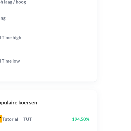
h laag / hoog
ang
l Time
high
l Time
low
pulaire koersen
Tutorial
TUT
194,50%