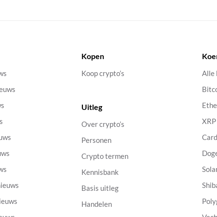
Kopen
Koe
uws
Koop crypto’s
Alle
ieuws
Bitc
ws
Eth
Uitleg
s
XRP
Over crypto’s
euws
Car
Personen
uws
Dog
Crypto termen
uws
Sola
Kennisbank
nieuws
Shib
Basis uitleg
nieuws
Poly
Handelen