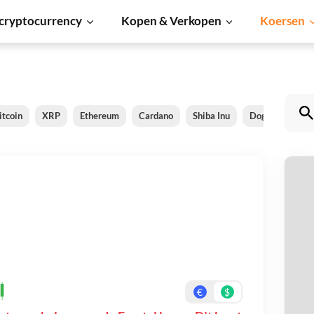
cryptocurrency
Kopen & Verkopen
Koersen
itcoin
XRP
Ethereum
Cardano
Shiba Inu
Dogecoin
S
Fr
Be
On
€
$