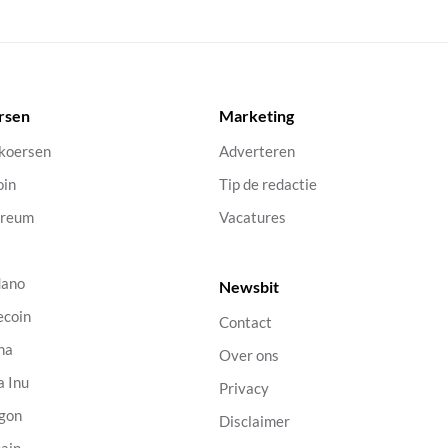
rsen
Marketing
 koersen
Adverteren
oin
Tip de redactie
ereum
Vacatures
dano
Newsbit
ecoin
Contact
na
Over ons
a Inu
Privacy
gon
Disclaimer