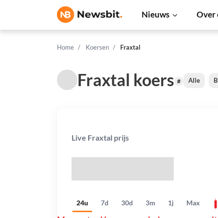
Nieuws
Over 
Home
Koersen
Fraxtal
Fraxtal koers
Alle
B
#
Live Fraxtal prijs
$
24u
7d
30d
3m
1j
Max