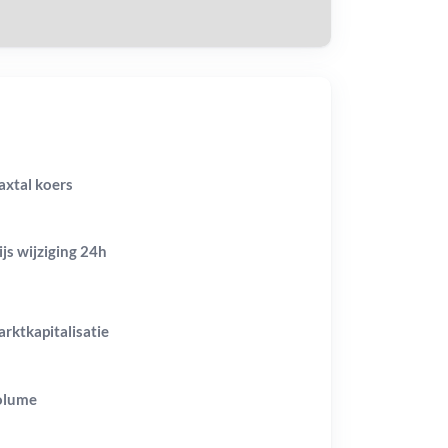
axtal koers
ijs wijziging
24h
rktkapitalisatie
olume