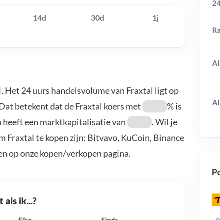
24
14d
30d
1j
R
Al
. Het 24 uurs handelsvolume van Fraxtal ligt op
Al
 Dat betekent dat de Fraxtal koers met
% is
 heeft een marktkapitalisatie van
. Wil je
m Fraxtal te kopen zijn: Bitvavo, KuCoin, Binance
en op onze kopen/verkopen pagina.
Po
als ik...?
Elke
Sinds