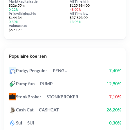
Marktkapitalisatie
All Time
high
$226.55mln
$125.984,00
0,22%
48,05%
Prijs wijziging
24u
All Time
low
$144,34
$57.893,00
0,30%
13,05%
Volume 24u
$59.19k
Populaire koersen
Pudgy Penguins
PENGU
7,40%
Pump.fun
PUMP
12,90%
StonkBroker
STONKBROKER
7,10%
Cash Cat
CASHCAT
26,20%
Sui
SUI
0,30%