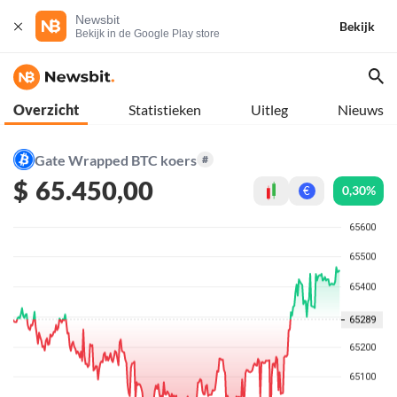
Newsbit
Bekijk
Bekijk in de Google Play store
Overzicht
Statistieken
Uitleg
Nieuws
Gate Wrapped BTC koers
#
$
65.450,00
0,30%
€