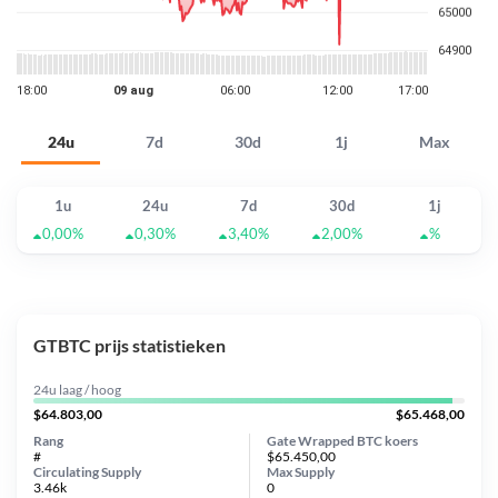
24u
7d
30d
1j
Max
1u
24u
7d
30d
1j
0,00%
0,30%
3,40%
2,00%
%
GTBTC prijs statistieken
24u laag / hoog
$64.803,00
$65.468,00
Rang
Gate Wrapped BTC koers
#
$65.450,00
Circulating Supply
Max Supply
3.46k
0