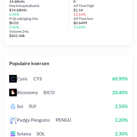
14.68mln
0
Marktkapitalisatie
All Time
high
$14.68mln
$1,14
0,06%
12,64%
Prijs wijziging
24u
All Time
low
$0,02
$0,6499
0,00%
53,89%
Volume 24u
$201.44k
Populaire koersen
Cysic
CYS
60,90%
Biconomy
BICO
20,40%
Sui
SUI
2,50%
Pudgy Penguins
PENGU
2,20%
Solana
SOL
2,30%