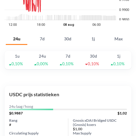
24u
7d
30d
1j
Max
1u
24u
7d
30d
1j
0,10%
0,00%
0,10%
0,10%
0,10%
USDC prijs statistieken
24u laag / hoog
$0,9887
$1,02
Rang
Gnosis xDAI Bridged USDC
#
(Gnosis) koers
$1,00
Circulating Supply
Max Supply