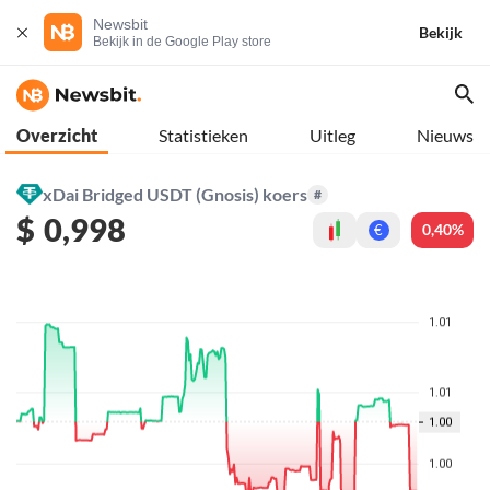
Newsbit
Bekijk
Bekijk in de Google Play store
Overzicht
Statistieken
Uitleg
Nieuws
xDai Bridged USDT (Gnosis) koers
#
$
0,998
0,40%
€