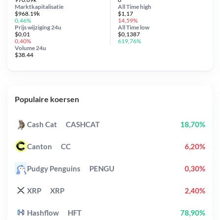
Marktkapitalisatie
All Time
high
$968.19k
$1,17
0,46%
14,59%
Prijs wijziging
24u
All Time
low
$0,01
$0,1387
0,40%
619,76%
Volume 24u
$38.44
Populaire koersen
Cash Cat
CASHCAT
18,70%
Canton
CC
6,20%
Pudgy Penguins
PENGU
0,30%
XRP
XRP
2,40%
Hashflow
HFT
78,90%