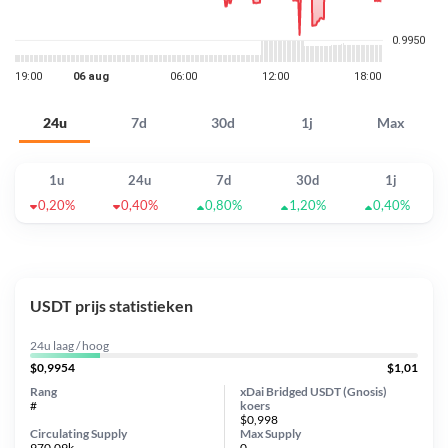
24u
7d
30d
1j
Max
1u
24u
7d
30d
1j
0,20%
0,40%
0,80%
1,20%
0,40%
USDT prijs statistieken
24u laag / hoog
$0,9954
$1,01
Rang
xDai Bridged USDT (Gnosis)
#
koers
$0,998
Circulating Supply
Max Supply
970.09k
0