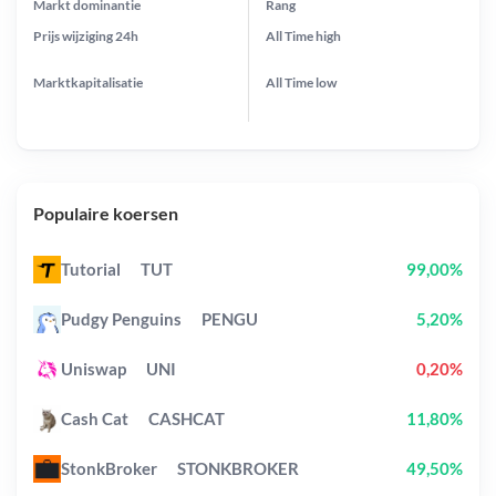
Markt dominantie
Rang
Prijs wijziging
24h
All Time
high
Marktkapitalisatie
All Time
low
Populaire koersen
Tutorial
TUT
99,00%
Pudgy Penguins
PENGU
5,20%
Uniswap
UNI
0,20%
Cash Cat
CASHCAT
11,80%
StonkBroker
STONKBROKER
49,50%