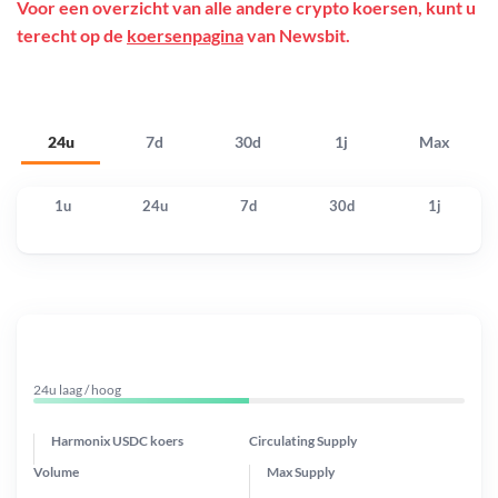
Voor een overzicht van alle andere crypto koersen, kunt u
terecht op de
koersenpagina
van Newsbit.
24u
7d
30d
1j
Max
1u
24u
7d
30d
1j
24u laag / hoog
Harmonix USDC koers
Circulating Supply
Volume
Max Supply