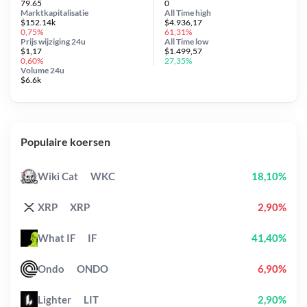
79.65
0
Marktkapitalisatie
All Time
high
$152.14k
$4.936,17
0,75%
61,31%
Prijs wijziging
24u
All Time
low
$1,17
$1.499,57
0,60%
27,35%
Volume 24u
$6.6k
Populaire koersen
Wiki Cat
WKC
18,10%
XRP
XRP
2,90%
What IF
IF
41,40%
Ondo
ONDO
6,90%
Lighter
LIT
2,90%