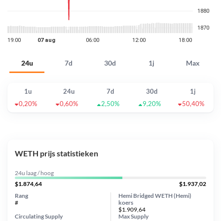
24u
7d
30d
1j
Max
1u
24u
7d
30d
1j
0,20%
0,60%
2,50%
9,20%
50,40%
WETH prijs statistieken
24u laag / hoog
$1.874,64
$1.937,02
Rang
Hemi Bridged WETH (Hemi)
#
koers
$1.909,64
Circulating Supply
Max Supply