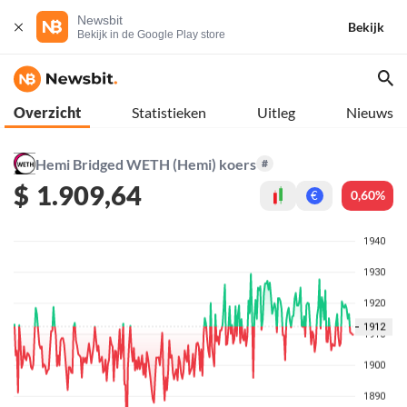
Newsbit
Bekijk
Bekijk in de Google Play store
Overzicht
Statistieken
Uitleg
Nieuws
Hemi Bridged WETH (Hemi) koers
#
$
1.909,64
0,60%
€