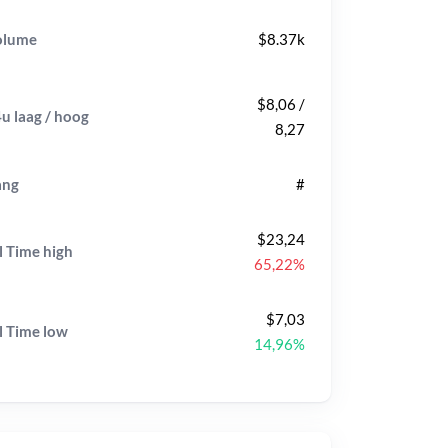
olume
$8.37k
$8,06 /
u laag / hoog
8,27
ang
#
$23,24
l Time
high
65,22%
$7,03
l Time
low
14,96%