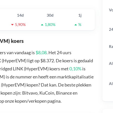
V
14d
30d
1j
5,90%
1,80%
%
24
EVM) koers
R
rs van vandaag is
$8,08
. Het 24 uurs
(HyperEVM) ligt op $8.372. De koers is gedaald
Al
 Bridged LINK (HyperEVM) koers met
0,10%
is
) is de nummer en heeft een marktkapitalisatie
Al
K (HyperEVM) kopen? Dat kan. De beste plekken
open zijn: Bitvavo, KuCoin, Binance en
 op onze kopen/verkopen pagina.