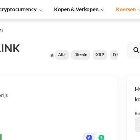
cryptocurrency
Kopen & Verkopen
Koersen
M)
LINK
Alle
Bitcoin
XRP
Ethereum
#
H
rijs
k
Be
€
$