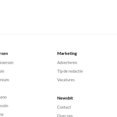
rsen
Marketing
 koersen
Adverteren
oin
Tip de redactie
ereum
Vacatures
dano
Newsbit
ecoin
Contact
na
Over ons