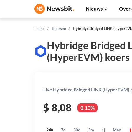
Nieuws
Over 
Home
Koersen
Hybridge Bridged LINK (HyperEV
Hybridge Bridged 
(HyperEVM) koers
Live Hybridge Bridged LINK (HyperEVM) p
$
8,08
0,10%
24u
7d
30d
3m
1j
Max