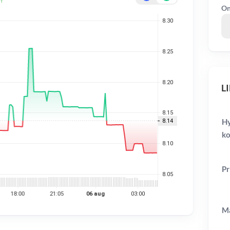
On
LI
Hy
ko
Pr
Ma