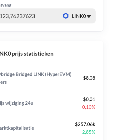
tvang
NK0 prijs statistieken
bridge Bridged LINK (HyperEVM)
$8,08
ers
$0,01
ijs wijziging
24u
0,10%
$257.06k
rktkapitalisatie
2,85%