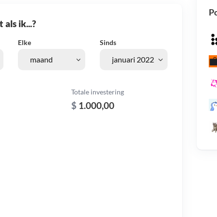
Po
als ik...?
Elke
Sinds
Totale investering
$
1.000,00