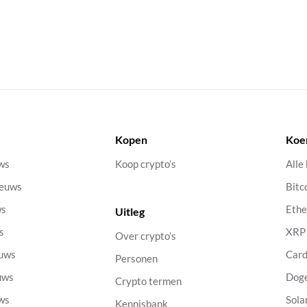
Kopen
Koe
uws
Koop crypto’s
Alle
ieuws
Bitc
ws
Eth
Uitleg
s
XRP
Over crypto’s
euws
Car
Personen
uws
Dog
Crypto termen
uws
Sola
Kennisbank