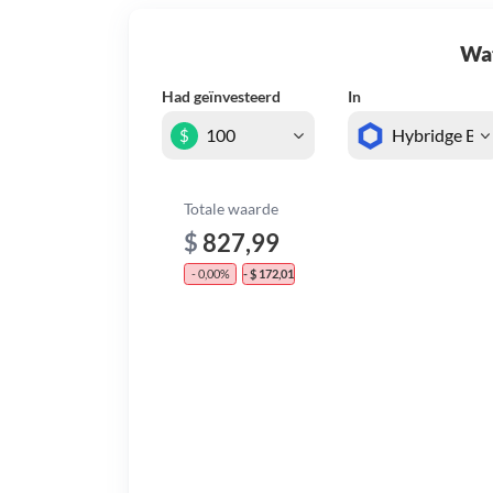
Wat 
Had geïnvesteerd
In
$
Totale waarde
$
827,99
- 0,00%
- $ 172,01