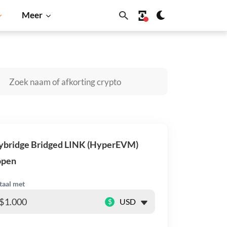
Meer
Cardano
Shiba Inu
Dogecoin
Solana
BNB
ybridge Bridged LINK (HyperEVM)
open
taal met
$