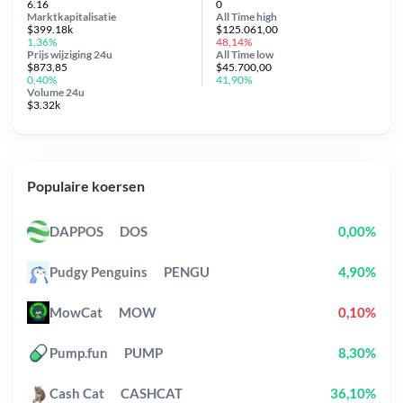
6.16
0
Marktkapitalisatie
All Time
high
$399.18k
$125.061,00
1,36%
48,14%
Prijs wijziging
24u
All Time
low
$873,85
$45.700,00
0,40%
41,90%
Volume 24u
$3.32k
Populaire koersen
DAPPOS
DOS
0,00%
Pudgy Penguins
PENGU
4,90%
MowCat
MOW
0,10%
Pump.fun
PUMP
8,30%
Cash Cat
CASHCAT
36,10%