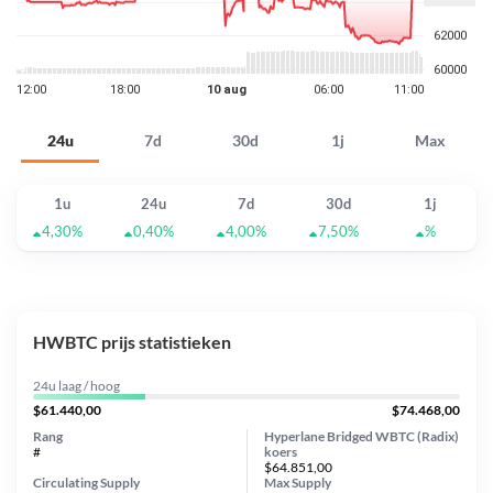
24u
7d
30d
1j
Max
1u
24u
7d
30d
1j
4,30%
0,40%
4,00%
7,50%
%
HWBTC prijs statistieken
24u laag / hoog
$61.440,00
$74.468,00
Rang
Hyperlane Bridged WBTC (Radix)
#
koers
$64.851,00
Circulating Supply
Max Supply