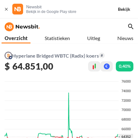
Newsbit
Bekijk
Bekijk in de Google Play store
Overzicht
Statistieken
Uitleg
Nieuws
Hyperlane Bridged WBTC (Radix) koers
#
$
64.851,00
0,40%
€