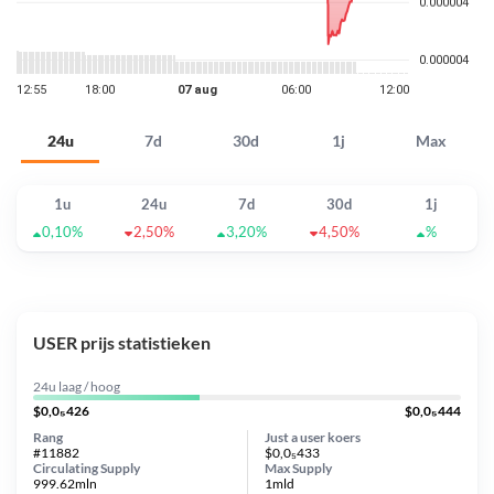
24u
7d
30d
1j
Max
1u
24u
7d
30d
1j
0,10%
2,50%
3,20%
4,50%
%
USER prijs statistieken
24u laag / hoog
$0,0₅426
$0,0₅444
Rang
Just a user koers
#11882
$0,0₅433
Circulating Supply
Max Supply
999.62mln
1mld