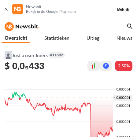
Newsbit
Bekijk
Bekijk in de Google Play store
Overzicht
Statistieken
Uitleg
Nieuws
Just a user koers
#11882
$
0,0₅433
2,50%
€