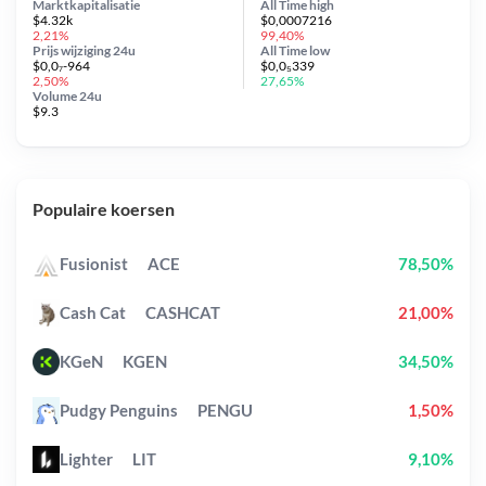
Marktkapitalisatie
All Time
high
$4.32k
$0,0007216
2,21%
99,40%
Prijs wijziging
24u
All Time
low
$0,0₇-964
$0,0₅339
2,50%
27,65%
Volume 24u
$9.3
Populaire koersen
Fusionist
ACE
78,50%
Cash Cat
CASHCAT
21,00%
KGeN
KGEN
34,50%
Pudgy Penguins
PENGU
1,50%
Lighter
LIT
9,10%