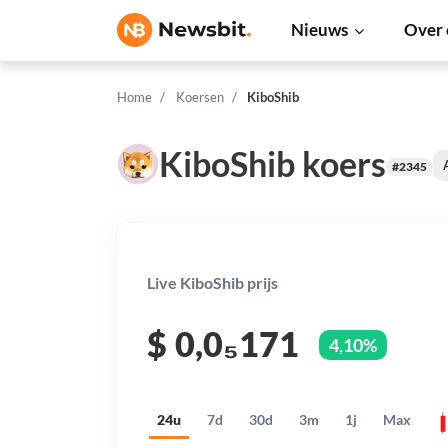
Nieuws
Over 
Home
Koersen
KiboShib
KiboShib koers
#2345
Live KiboShib prijs
$
0,0₅171
4,10%
24u
7d
30d
3m
1j
Max