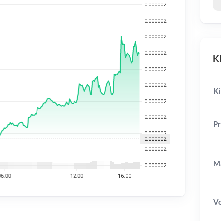
KI
Ki
Pr
Ma
V