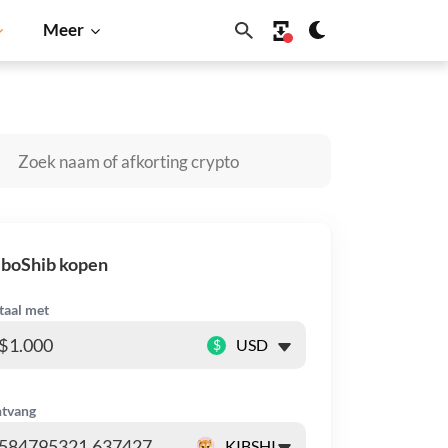
Meer
oin
Solana
BNB
iboShib kopen
taal met
$
tvang