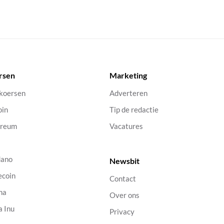
rsen
Marketing
 koersen
Adverteren
oin
Tip de redactie
ereum
Vacatures
dano
Newsbit
ecoin
Contact
na
Over ons
a Inu
Privacy