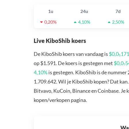
1u
24u
7d
0,20%
4,10%
2,50%
Live KiboShib koers
De KiboShib koers van vandaag is
$0,0₅17
op $1.591. De koers is gestegen met
$0,0₇
4,10%
is gestegen. KiboShib is de nummer 
1.709.642. Wil je KiboShib kopen? Dat kan.
Bitvavo, KuCoin, Binance en Coinbase. Je 
kopen/verkopen pagina.
Wat 