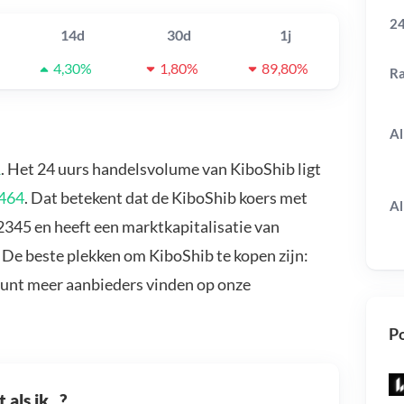
24
14d
30d
1j
4,30%
1,80%
89,80%
R
Al
1
. Het 24 uurs handelsvolume van KiboShib ligt
5464
. Dat betekent dat de KiboShib koers met
Al
2345 en heeft een marktkapitalisatie van
 De beste plekken om KiboShib te kopen zijn:
kunt meer aanbieders vinden op onze
Po
als ik...?