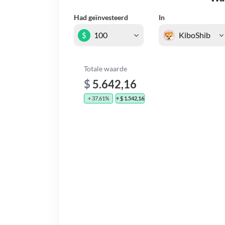
Had geïnvesteerd
In
$
Totale waarde
$
5.642,16
+ 37,61%
+ $ 1.542,16