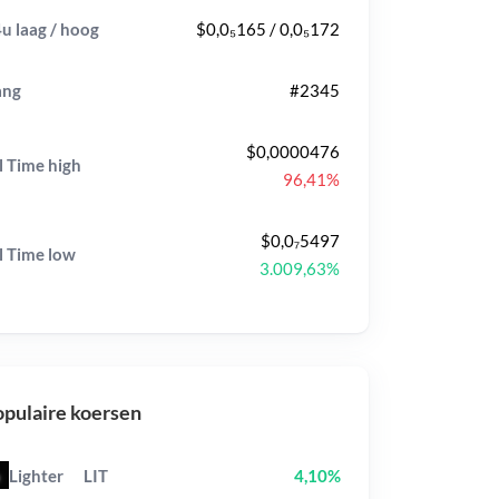
u laag / hoog
$0,0₅165 / 0,0₅172
ang
#2345
$0,0000476
l Time
high
96,41%
$0,0₇5497
l Time
low
3.009,63%
pulaire koersen
Lighter
LIT
4,10%