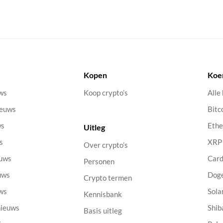
Kopen
Koe
uws
Koop crypto’s
Alle
ieuws
Bitc
ws
Eth
Uitleg
s
XRP
Over crypto’s
euws
Car
Personen
uws
Dog
Crypto termen
uws
Sola
Kennisbank
nieuws
Shib
Basis uitleg