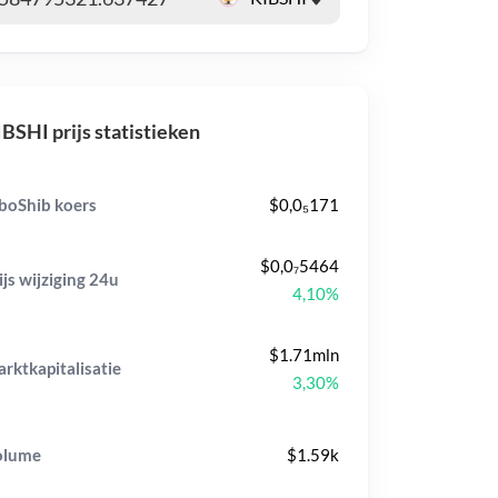
BSHI prijs statistieken
boShib koers
$0,0₅171
$0,0₇5464
ijs wijziging
24u
4,10%
$1.71mln
rktkapitalisatie
3,30%
olume
$1.59k