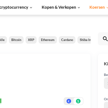
cryptocurrency
Kopen & Verkopen
Koersen
Alle
Bitcoin
XRP
Ethereum
Cardano
Shiba Inu
Dogec
K
Be
On
€
$