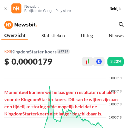
Newsbit
Bekijk
Bekijk in de Google Play store
Overzicht
Statistieken
Uitleg
Nieuws
KingdomStarter koers
#9739
$
0,0000179
3,20%
€
Momenteel kunnen we helaas geen resultaten ophalen
voor de KingdomStarter koers. Dit kan te wijten zijn aan
een tijdelijke storing of de mogelijkheid dat de
KingdomStarterkoers niet langer beschikbaar is.