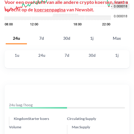
Voor een overzicht van alle andere crypto koersen, kunt u
terecht op de
koersenpagina
van Newsbit.
24u
7d
30d
1j
Max
1u
24u
7d
30d
1j
24u laag / hoog
KingdomStarter koers
Circulating Supply
Volume
Max Supply