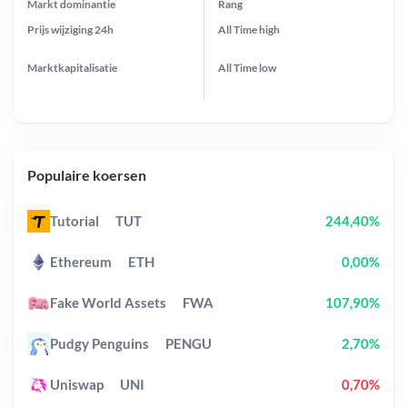
Markt dominantie
Rang
Prijs wijziging
24h
All Time
high
Marktkapitalisatie
All Time
low
Populaire koersen
Tutorial
TUT
244,40%
Ethereum
ETH
0,00%
Fake World Assets
FWA
107,90%
Pudgy Penguins
PENGU
2,70%
Uniswap
UNI
0,70%