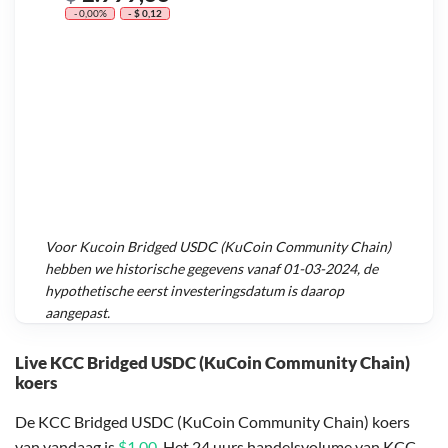
- 0,00%
- $ 0,12
Voor
Kucoin Bridged USDC (KuCoin Community Chain)
hebben we historische gegevens vanaf
01-03-2024
, de
hypothetische eerst investeringsdatum is daarop
aangepast.
Live KCC Bridged USDC (KuCoin Community Chain)
koers
De KCC Bridged USDC (KuCoin Community Chain) koers
van vandaag is
$1,00
. Het 24 uurs handelsvolume van KCC