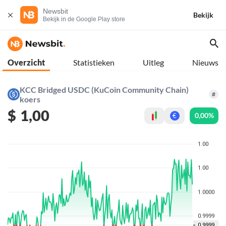
Newsbit
Bekijk
Bekijk in de Google Play store
Overzicht
Statistieken
Uitleg
Nieuws
KCC Bridged USDC (KuCoin Community Chain)
#
koers
$
1,00
0,00%
€