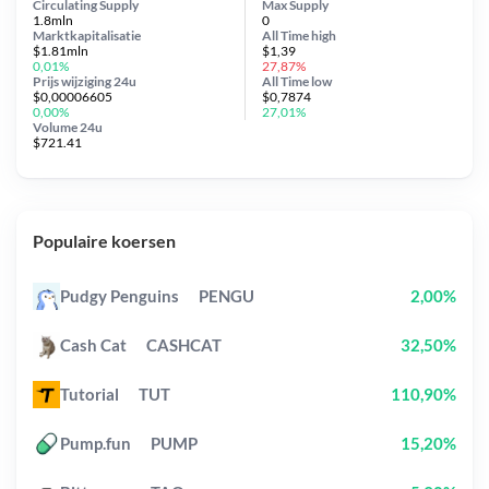
Circulating Supply
Max Supply
1.8mln
0
Marktkapitalisatie
All Time
high
$1.81mln
$1,39
0,01%
27,87%
Prijs wijziging
24u
All Time
low
$0,00006605
$0,7874
0,00%
27,01%
Volume 24u
$721.41
Populaire koersen
Pudgy Penguins
PENGU
2,00%
Cash Cat
CASHCAT
32,50%
Tutorial
TUT
110,90%
Pump.fun
PUMP
15,20%