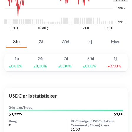
24u
7d
30d
1j
Max
1u
24u
7d
30d
1j
0,00%
0,00%
0,00%
0,00%
3,50%
USDC prijs statistieken
24u laag / hoog
$0,9999
$1,00
Rang
KCC Bridged USDC (KuCoin
#
Community Chain) koers
$1,00