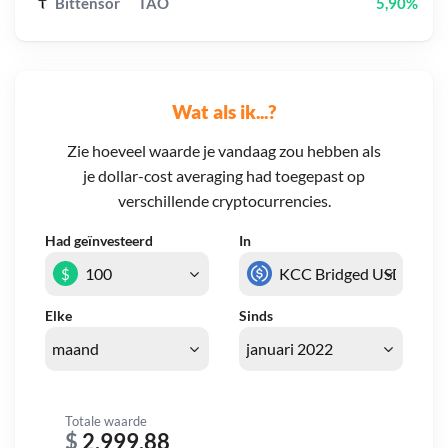
Bittensor
TAO
5,90%
Wat als ik...?
Zie hoeveel waarde je vandaag zou hebben als
je dollar-cost averaging had toegepast op
verschillende cryptocurrencies.
Had geïnvesteerd
In
$
Elke
Sinds
Totale waarde
$
2.999,88