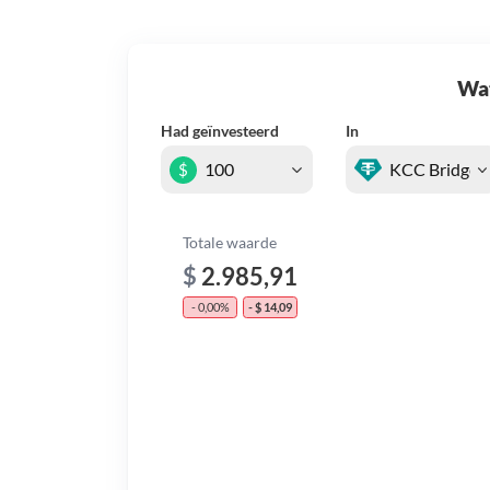
Wat 
Had geïnvesteerd
In
$
Totale waarde
$
2.985,91
- 0,00%
- $ 14,09