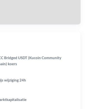
tvang
C Bridged USDT (Kucoin Community
ain) koers
ijs wijziging
24h
rktkapitalisatie