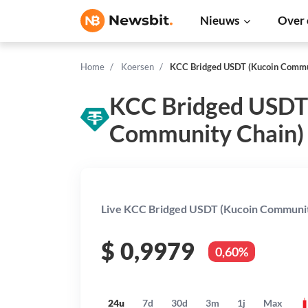
Nieuws
Over 
Home
Koersen
KCC Bridged USDT (Kucoin Commu
KCC Bridged USDT
Community Chain) 
Live KCC Bridged USDT (Kucoin Community
$
0,9979
0,60%
24u
7d
30d
3m
1j
Max