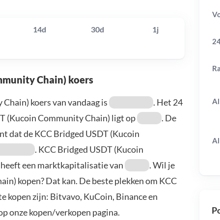
V
14d
30d
1j
24
R
munity Chain) koers
Al
Chain) koers van vandaag is
. Het 24
 (Kucoin Community Chain) ligt op
. De
ent dat de KCC Bridged USDT (Kucoin
Al
. KCC Bridged USDT (Kucoin
heeft een marktkapitalisatie van
. Wil je
in) kopen? Dat kan. De beste plekken om KCC
 kopen zijn: Bitvavo, KuCoin, Binance en
Po
 op onze kopen/verkopen pagina.