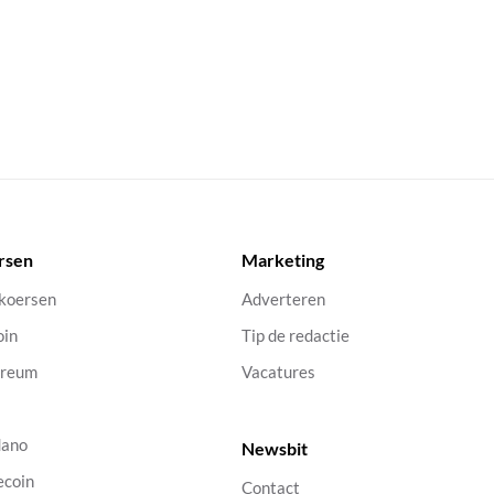
rsen
Marketing
 koersen
Adverteren
oin
Tip de redactie
ereum
Vacatures
dano
Newsbit
ecoin
Contact