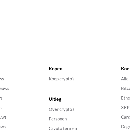
Kopen
Koe
uws
Koop crypto’s
Alle
ieuws
Bitc
ws
Eth
Uitleg
s
XRP
Over crypto’s
euws
Car
Personen
uws
Dog
Crypto termen