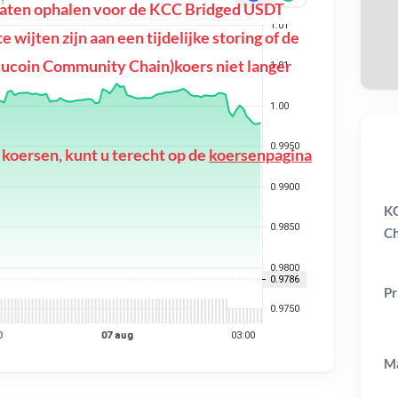
aten ophalen voor de KCC Bridged USDT
On
wijten zijn aan een tijdelijke storing of de
ucoin Community Chain)koers niet langer
 koersen, kunt u terecht op de
koersenpagina
KC
Ch
Pr
Ma