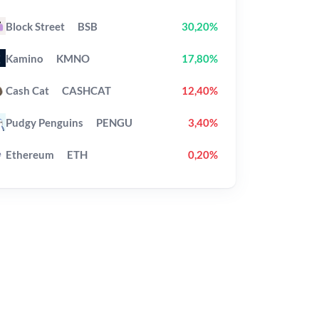
Block Street
BSB
30,20%
Kamino
KMNO
17,80%
Cash Cat
CASHCAT
12,40%
Pudgy Penguins
PENGU
3,40%
Ethereum
ETH
0,20%