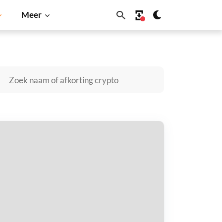
Meer
Cardano
Shiba Inu
Dogecoin
Solana
BNB
CC Bridged USDT (Kucoin Community
ain) kopen
taal met
$