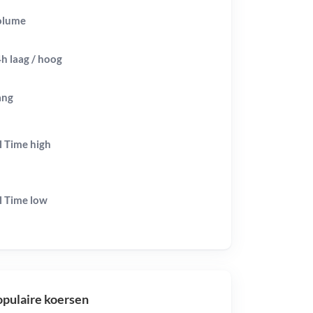
olume
h laag / hoog
ang
l Time
high
l Time
low
pulaire koersen