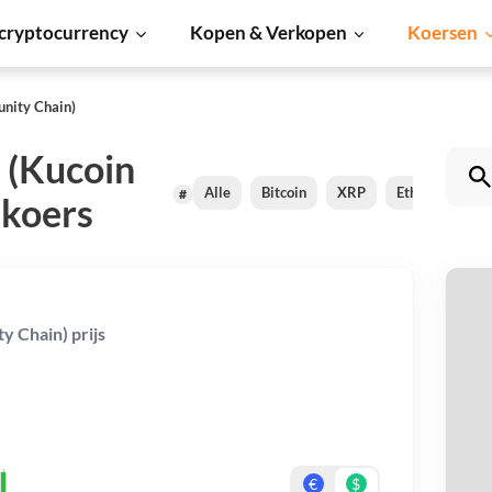
cryptocurrency
Kopen & Verkopen
Koersen
nity Chain)
 (Kucoin
Alle
Bitcoin
XRP
Ethereum
#
koers
K
 Chain) prijs
Ch
Be
€
$