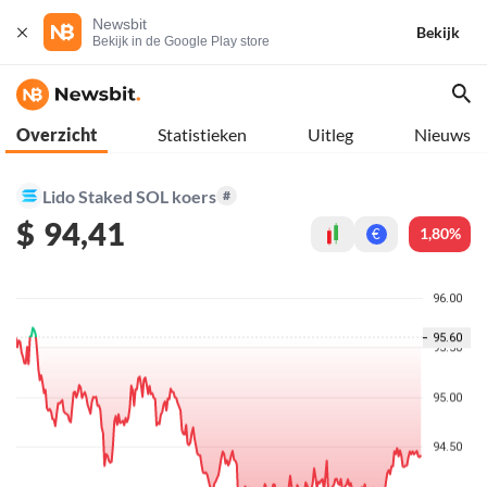
Newsbit
Bekijk
Bekijk in de Google Play store
Overzicht
Statistieken
Uitleg
Nieuws
Lido Staked SOL koers
#
$
94,41
1,80%
€