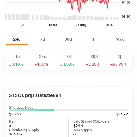
24u
7d
30d
1j
Max
1u
24u
7d
30d
1j
0,10%
1,80%
4,30%
1,20%
53,90%
STSOL prijs statistieken
24u laag / hoog
$93,63
$95,72
Rang
Lido Staked SOL koers
#
$94,41
Circulating Supply
Max Supply
106.16k
0