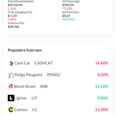
Marktkapitalisatie
All Time
high
$10.02mln
$350,04
1,26%
73,03%
Prijs wijziging
24u
All Time
low
$-1,20
$8,65
1,80%
990,85%
Volume 24u
$28.96k
Populaire koersen
Cash Cat
CASHCAT
14,40%
Pudgy Penguins
PENGU
3,50%
Block Street
BSB
14,10%
Lighter
LIT
9,00%
Canton
CC
11,30%