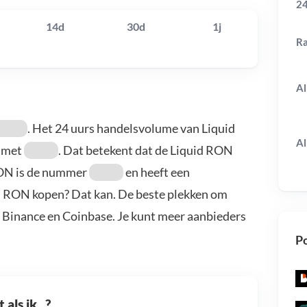
24
14d
30d
1j
R
Al
. Het 24 uurs handelsvolume van Liquid
Al
met
. Dat betekent dat de Liquid RON
RON is de nummer
en heeft een
id RON kopen? Dat kan. De beste plekken om
, Binance en Coinbase. Je kunt meer aanbieders
Po
als ik...?