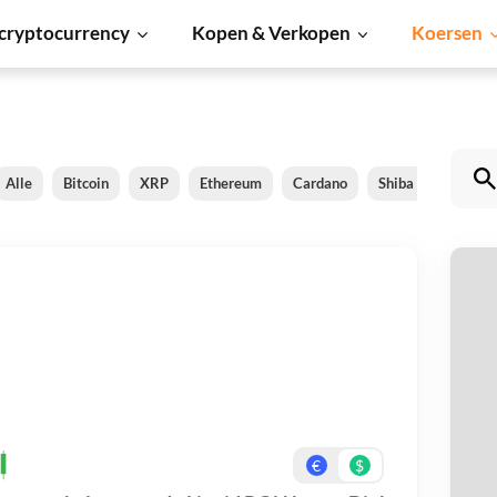
cryptocurrency
Kopen & Verkopen
Koersen
Alle
Bitcoin
XRP
Ethereum
Cardano
Shiba Inu
Dog
L
Be
On
€
$