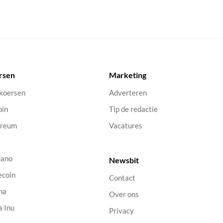
rsen
Marketing
 koersen
Adverteren
oin
Tip de redactie
ereum
Vacatures
dano
Newsbit
ecoin
Contact
na
Over ons
a Inu
Privacy