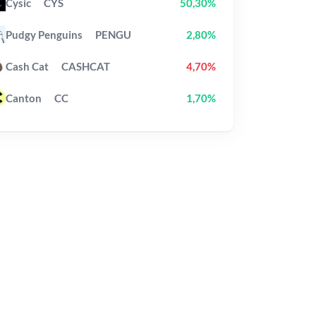
Cysic
CYS
50,30%
Pudgy Penguins
PENGU
2,80%
Cash Cat
CASHCAT
4,70%
Canton
CC
1,70%