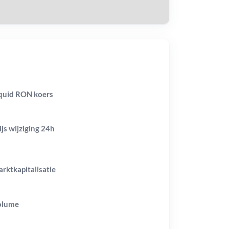
quid RON koers
ijs wijziging
24h
rktkapitalisatie
olume