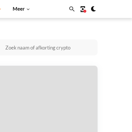
Meer
ecoin
Solana
BNB
iquid RON kopen
taal met
$
tvang