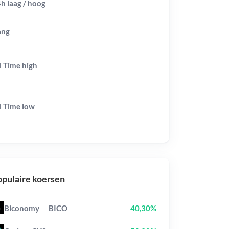
h laag / hoog
ang
l Time
high
l Time
low
pulaire koersen
Biconomy
BICO
40,30%