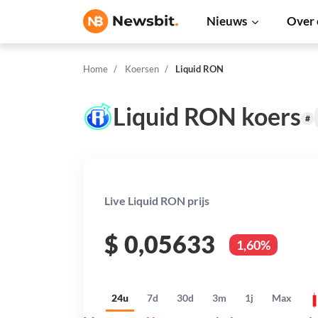
Nieuws
Over 
Home
Koersen
Liquid RON
Liquid RON koers
#
Live Liquid RON prijs
$
0,05633
1,60%
24u
7d
30d
3m
1j
Max