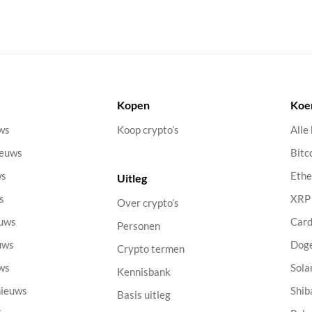
Kopen
Koe
uws
Koop crypto’s
Alle
ieuws
Bitc
ws
Eth
Uitleg
s
XRP
Over crypto’s
euws
Car
Personen
uws
Dog
Crypto termen
uws
Sola
Kennisbank
nieuws
Shib
Basis uitleg