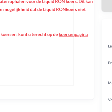
ten ophalen voor de Liquid RON koers. Dit kan
f de mogelijkheid dat de Liquid RONkoers niet
 koersen, kunt u terecht op de
koersenpagina
Li
Pr
Ma
V