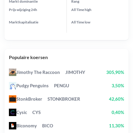
Markt dominantie
Rang
Prijs wijziging
24h
All Time
high
Marktkapitalisatie
All Time
low
Populaire koersen
Jimothy The Raccoon
JIMOTHY
305,90%
Pudgy Penguins
PENGU
3,50%
StonkBroker
STONKBROKER
42,60%
Cysic
CYS
0,40%
Biconomy
BICO
11,30%