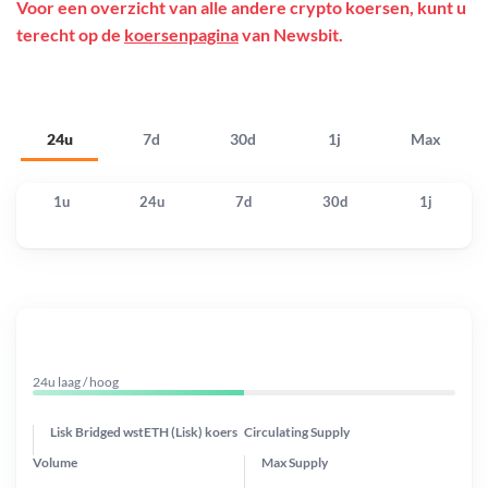
Voor een overzicht van alle andere crypto koersen, kunt u
terecht op de
koersenpagina
van Newsbit.
24u
7d
30d
1j
Max
1u
24u
7d
30d
1j
24u laag / hoog
Lisk Bridged wstETH (Lisk) koers
Circulating Supply
Volume
Max Supply