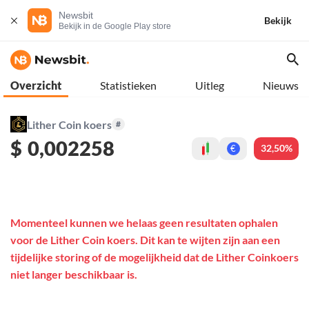
Newsbit
Bekijk
Bekijk in de Google Play store
Overzicht
Statistieken
Uitleg
Nieuws
Lither Coin koers
#
$
0,002258
32,50%
€
Momenteel kunnen we helaas geen resultaten ophalen
voor de Lither Coin koers. Dit kan te wijten zijn aan een
tijdelijke storing of de mogelijkheid dat de Lither Coinkoers
niet langer beschikbaar is.