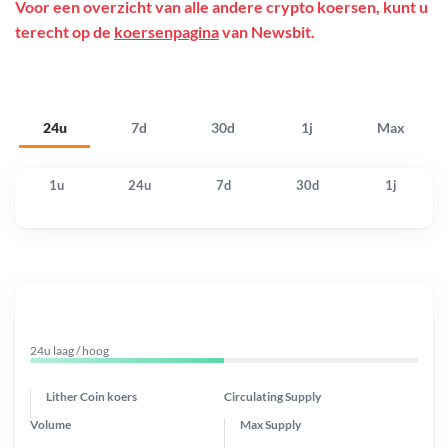
Voor een overzicht van alle andere crypto koersen, kunt u
terecht op de
koersenpagina
van Newsbit.
24u
7d
30d
1j
Max
1u
24u
7d
30d
1j
24u laag / hoog
Lither Coin koers
Circulating Supply
Volume
Max Supply