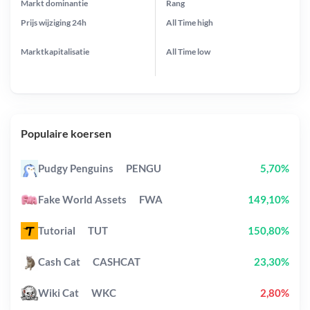
Markt dominantie
Rang
Prijs wijziging
24h
All Time
high
Marktkapitalisatie
All Time
low
Populaire koersen
Pudgy Penguins
PENGU
5,70%
Fake World Assets
FWA
149,10%
Tutorial
TUT
150,80%
Cash Cat
CASHCAT
23,30%
Wiki Cat
WKC
2,80%