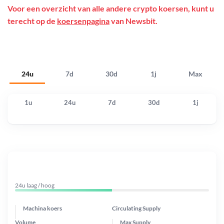
Voor een overzicht van alle andere crypto koersen, kunt u
terecht op de
koersenpagina
van Newsbit.
24u
7d
30d
1j
Max
1u
24u
7d
30d
1j
24u laag / hoog
Machina koers
Circulating Supply
Volume
Max Supply