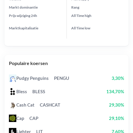
Markt dominantie
Rang
Prijs wijziging
24h
All Time
high
Marktkapitalisatie
All Time
low
Populaire koersen
Pudgy Penguins
PENGU
3,30%
Bless
BLESS
134,70%
Cash Cat
CASHCAT
29,30%
Cap
CAP
29,10%
Lighter
LIT
7,60%