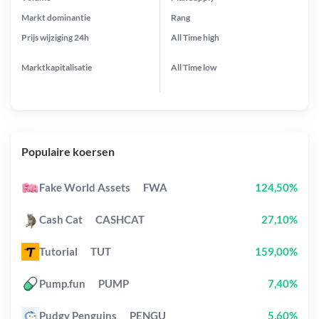
Markt dominantie
Rang
Prijs wijziging
24h
All Time
high
Marktkapitalisatie
All Time
low
Populaire koersen
Fake World Assets
FWA
124,50%
Cash Cat
CASHCAT
27,10%
Tutorial
TUT
159,00%
Pump.fun
PUMP
7,40%
Pudgy Penguins
PENGU
5,60%