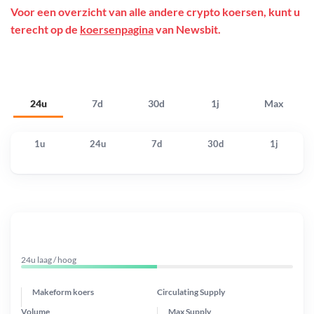
Voor een overzicht van alle andere crypto koersen, kunt u
terecht op de
koersenpagina
van Newsbit.
24u
7d
30d
1j
Max
1u
24u
7d
30d
1j
24u laag / hoog
Makeform koers
Circulating Supply
Volume
Max Supply