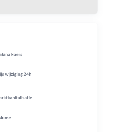
kina koers
ijs wijziging
24h
rktkapitalisatie
olume