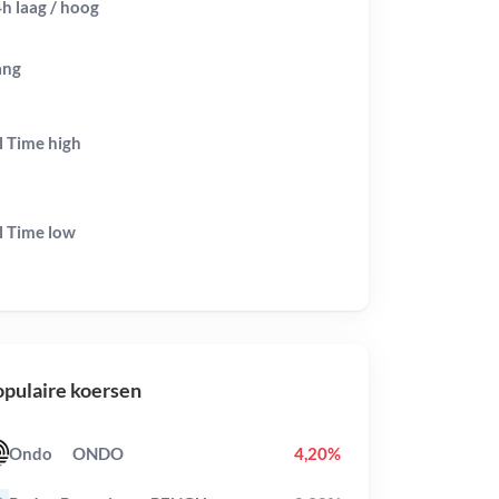
h laag / hoog
ang
l Time
high
l Time
low
pulaire koersen
Ondo
ONDO
4,20%