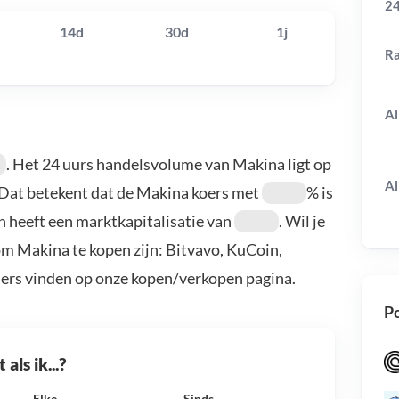
24
14d
30d
1j
R
Al
. Het 24 uurs handelsvolume van Makina ligt op
Al
 Dat betekent dat de Makina koers met
% is
n heeft een marktkapitalisatie van
. Wil je
m Makina te kopen zijn: Bitvavo, KuCoin,
ders vinden op onze kopen/verkopen pagina.
Po
als ik...?
Elke
Sinds