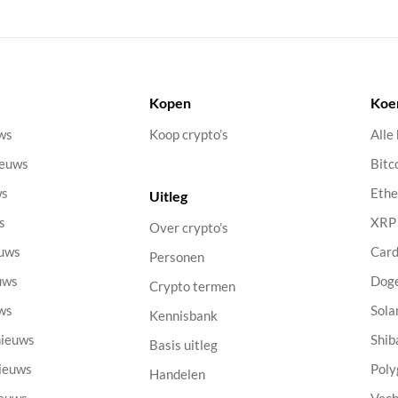
Kopen
Koe
uws
Koop crypto’s
Alle
ieuws
Bitc
ws
Eth
Uitleg
s
XRP
Over crypto’s
euws
Car
Personen
uws
Dog
Crypto termen
uws
Sola
Kennisbank
nieuws
Shib
Basis uitleg
nieuws
Poly
Handelen