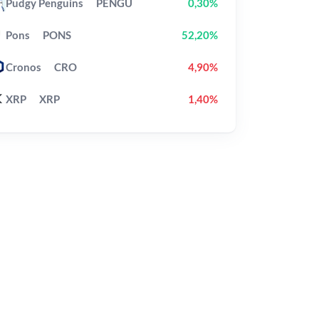
Pudgy Penguins
PENGU
0,30%
Pons
PONS
52,20%
Cronos
CRO
4,90%
XRP
XRP
1,40%