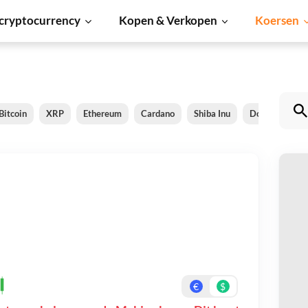
cryptocurrency
Kopen & Verkopen
Koersen
Bitcoin
XRP
Ethereum
Cardano
Shiba Inu
Dogecoin
M
Be
On
€
$