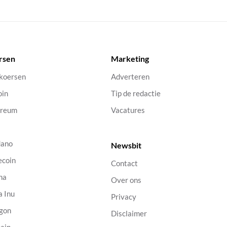
rsen
Marketing
 koersen
Adverteren
oin
Tip de redactie
ereum
Vacatures
dano
Newsbit
ecoin
Contact
na
Over ons
a Inu
Privacy
gon
Disclaimer