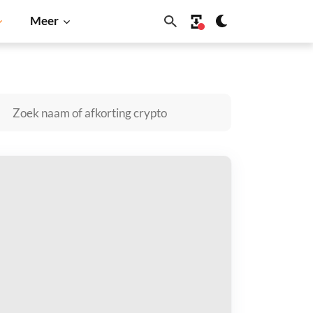
Meer
Solana
BNB
akina kopen
taal met
$
tvang