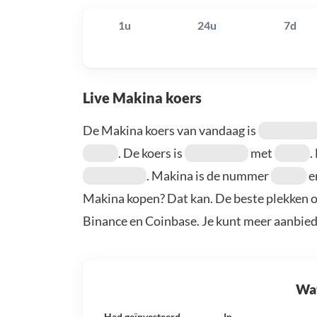
1u
24u
7d
Live Makina koers
De Makina koers van vandaag is
. De koers is
met
.
. Makina is de nummer
e
Makina kopen? Dat kan. De beste plekken o
Binance en Coinbase. Je kunt meer aanbie
Wat 
Had geïnvesteerd
In