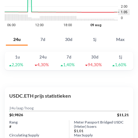
24u
7d
30d
1j
Max
1u
24u
7d
30d
1j
2,20%
4,30%
1,40%
94,30%
1,60%
USDC.ETH prijs statistieken
24u laag / hoog
$0,9826
$11,21
Rang
Meter Passport Bridged USDC
#
(Meter) koers
$1,01
Circulating Supply
Max Supply