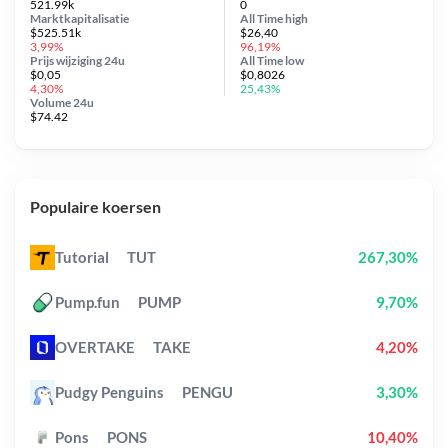
521.99k
0
Marktkapitalisatie
All Time
high
$525.51k
$26,40
3,99%
96,19%
Prijs wijziging
24u
All Time
low
$0,05
$0,8026
4,30%
25,43%
Volume 24u
$74.42
Populaire koersen
Tutorial
TUT
267,30%
Pump.fun
PUMP
9,70%
OVERTAKE
TAKE
4,20%
Pudgy Penguins
PENGU
3,30%
Pons
PONS
10,40%