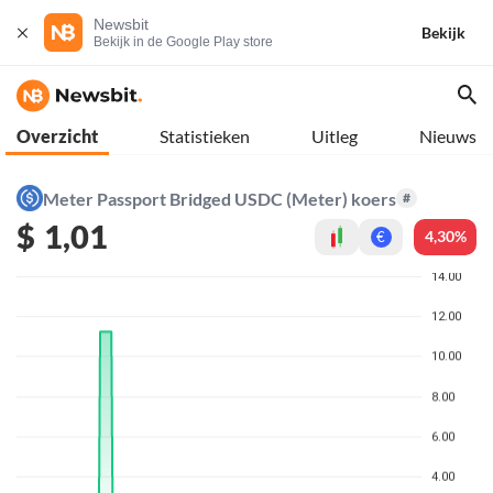
Newsbit
Bekijk
Bekijk in de Google Play store
Overzicht
Statistieken
Uitleg
Nieuws
Meter Passport Bridged USDC (Meter) koers
#
$
1,01
4,30%
€