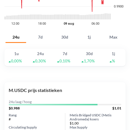
24u
7d
30d
1j
Max
1u
24u
7d
30d
1j
0,00%
0,30%
0,10%
1,70%
%
M.USDC prijs statistieken
24u laag / hoog
$0,988
$1,01
Rang
Metis Bridged USDC (Metis
#
Andromeda) koers
$1,00
Circulating Supply
Max Supply