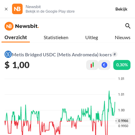
Newsbit
Bekijk
Bekijk in de Google Play store
Overzicht
Statistieken
Uitleg
Nieuws
Metis Bridged USDC (Metis Andromeda) koers
#
$
1,00
0,30%
€