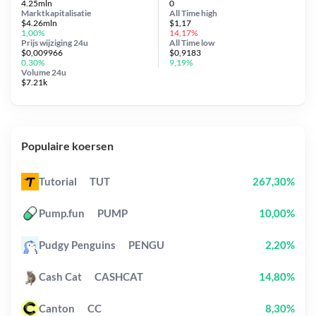
4.25mln
0
Marktkapitalisatie
All Time
high
$4.26mln
$1,17
1,00%
14,17%
Prijs wijziging
24u
All Time
low
$0,009966
$0,9183
0,30%
9,19%
Volume 24u
$7.21k
Populaire koersen
Tutorial
TUT
267,30%
Pump.fun
PUMP
10,00%
Pudgy Penguins
PENGU
2,20%
Cash Cat
CASHCAT
14,80%
Canton
CC
8,30%