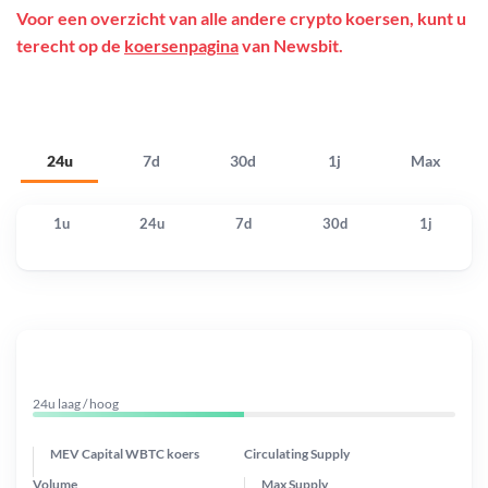
Voor een overzicht van alle andere crypto koersen, kunt u
terecht op de
koersenpagina
van Newsbit.
24u
7d
30d
1j
Max
1u
24u
7d
30d
1j
24u laag / hoog
MEV Capital WBTC koers
Circulating Supply
Volume
Max Supply