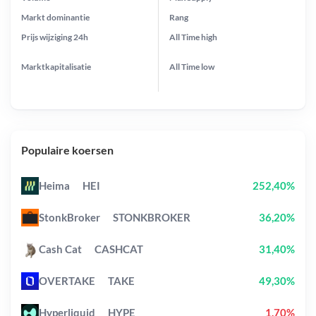
Markt dominantie
Rang
Prijs wijziging
24h
All Time
high
Marktkapitalisatie
All Time
low
Populaire koersen
Heima
HEI
252,40%
StonkBroker
STONKBROKER
36,20%
Cash Cat
CASHCAT
31,40%
OVERTAKE
TAKE
49,30%
Hyperliquid
HYPE
1,70%