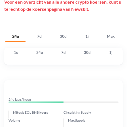
Voor een overzicht van alle andere crypto koersen, kunt u
terecht op de
koersenpagina
van Newsbit.
24u
7d
30d
1j
Max
1u
24u
7d
30d
1j
24u laag / hoog
Mitosis EOL BNB koers
Circulating Supply
Volume
Max Supply