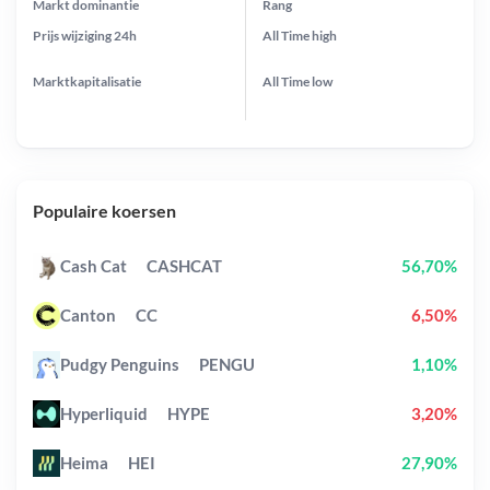
Markt dominantie
Rang
Prijs wijziging
24h
All Time
high
Marktkapitalisatie
All Time
low
Populaire koersen
Cash Cat
CASHCAT
56,70%
Canton
CC
6,50%
Pudgy Penguins
PENGU
1,10%
Hyperliquid
HYPE
3,20%
Heima
HEI
27,90%