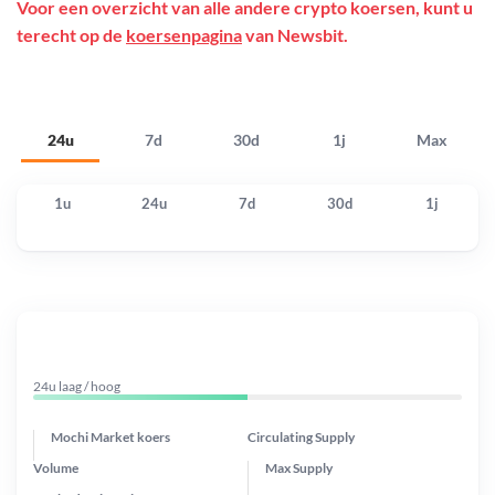
Voor een overzicht van alle andere crypto koersen, kunt u
terecht op de
koersenpagina
van Newsbit.
24u
7d
30d
1j
Max
1u
24u
7d
30d
1j
24u laag / hoog
Mochi Market koers
Circulating Supply
Volume
Max Supply