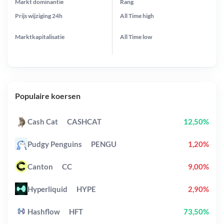
Markt dominantie
Rang
Prijs wijziging
24h
All Time
high
Marktkapitalisatie
All Time
low
Populaire koersen
Cash Cat
CASHCAT
12,50%
Pudgy Penguins
PENGU
1,20%
Canton
CC
9,00%
Hyperliquid
HYPE
2,90%
Hashflow
HFT
73,50%