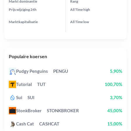
Markt dominantie
Rang
Prijs wijziging
24h
All Time
high
Marktkapitalisatie
All Time
low
Populaire koersen
Pudgy Penguins
PENGU
5,90%
Tutorial
TUT
100,70%
Sui
SUI
3,70%
StonkBroker
STONKBROKER
45,00%
Cash Cat
CASHCAT
15,00%