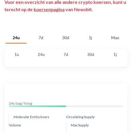
Voor een overzicht van alle andere crypto koersen, kunt u
terecht op de
koersenpagina
van Newsbit.
24u
7d
30d
1j
Max
1u
24u
7d
30d
1j
24u laag / hoog
Molecular Entity koers
Circulating Supply
Volume
Max Supply