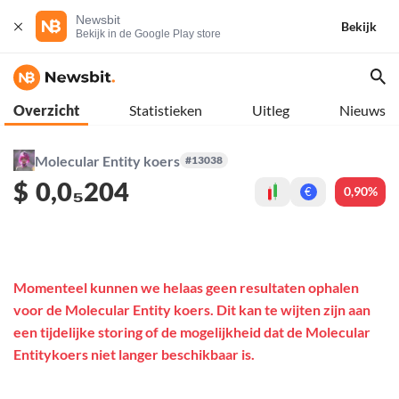
Newsbit
Bekijk
Bekijk in de Google Play store
Overzicht
Statistieken
Uitleg
Nieuws
Molecular Entity koers
#13038
$
0,0₅204
0,90%
€
Momenteel kunnen we helaas geen resultaten ophalen
voor de Molecular Entity koers. Dit kan te wijten zijn aan
een tijdelijke storing of de mogelijkheid dat de Molecular
Entitykoers niet langer beschikbaar is.