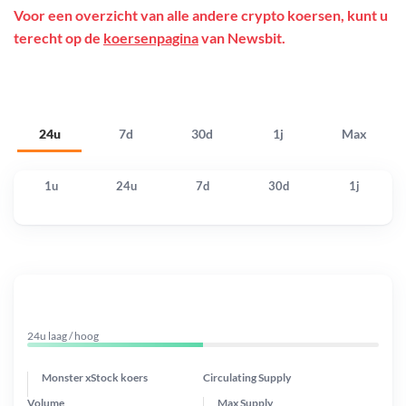
Voor een overzicht van alle andere crypto koersen, kunt u
terecht op de
koersenpagina
van Newsbit.
24u
7d
30d
1j
Max
1u
24u
7d
30d
1j
24u laag / hoog
Monster xStock koers
Circulating Supply
Volume
Max Supply