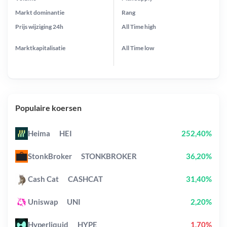
Markt dominantie
Rang
Prijs wijziging
24h
All Time
high
Marktkapitalisatie
All Time
low
Populaire koersen
Heima
HEI
252,40%
StonkBroker
STONKBROKER
36,20%
Cash Cat
CASHCAT
31,40%
Uniswap
UNI
2,20%
Hyperliquid
HYPE
1,70%