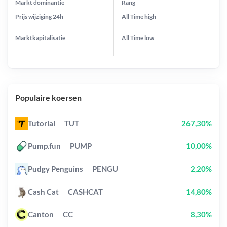
Markt dominantie
Rang
Prijs wijziging
24h
All Time
high
Marktkapitalisatie
All Time
low
Populaire koersen
Tutorial
TUT
267,30%
Pump.fun
PUMP
10,00%
Pudgy Penguins
PENGU
2,20%
Cash Cat
CASHCAT
14,80%
Canton
CC
8,30%