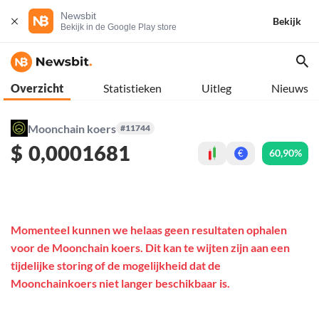
Newsbit
Bekijk
Bekijk in de Google Play store
Overzicht
Statistieken
Uitleg
Nieuws
Moonchain koers
#11744
$
0,0001681
60,90%
€
Momenteel kunnen we helaas geen resultaten ophalen
voor de Moonchain koers. Dit kan te wijten zijn aan een
tijdelijke storing of de mogelijkheid dat de
Moonchainkoers niet langer beschikbaar is.