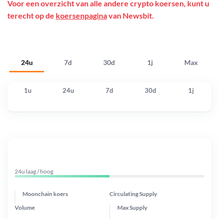
Voor een overzicht van alle andere crypto koersen, kunt u
terecht op de
koersenpagina
van Newsbit.
24u
7d
30d
1j
Max
1u
24u
7d
30d
1j
24u laag / hoog
Moonchain koers
Circulating Supply
Volume
Max Supply