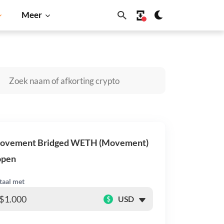
Meer
Cardano
Shiba Inu
Dogecoin
Solana
BNB
ovement Bridged WETH (Movement)
open
taal met
$