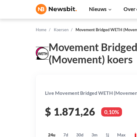
Nieuws
Over 
Home
Koersen
Movement Bridged WETH (Movem
Movement Bridge
(Movement) koers
Live Movement Bridged WETH (Movement)
$
1.871,26
0,10%
24u
7d
30d
3m
1j
Max