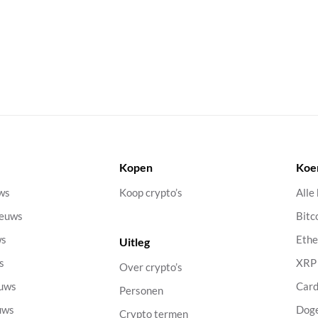
Kopen
Koe
uws
Koop crypto’s
Alle
ieuws
Bitc
ws
Eth
Uitleg
s
XRP
Over crypto’s
euws
Car
Personen
uws
Dog
Crypto termen