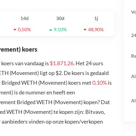
V
14d
30d
1j
0,50%
9,10%
48,90%
24
ement) koers
R
oers van vandaag is
$1.871,26
. Het 24 uurs
 (Movement) ligt op $2. De koers is gedaald
Al
nt Bridged WETH (Movement) koers met
0,10%
is
nt) is de nummer en heeft een
Al
Movement Bridged WETH (Movement) kopen? Dat
ed WETH (Movement) te kopen zijn: Bitvavo,
r aanbieders vinden op onze kopen/verkopen