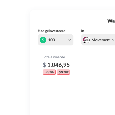
Wat 
Had geïnvesteerd
In
$
Totale waarde
$
1.046,95
- 0,00%
- $ 353,05