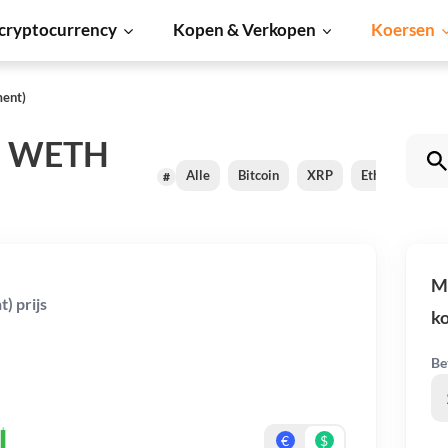
cryptocurrency
Kopen & Verkopen
Koersen
ent)
d WETH
Alle
Bitcoin
XRP
Ethereum
#
M
 prijs
k
Be
€
$