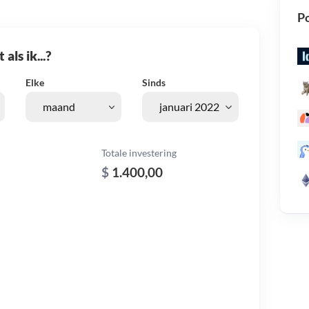
Po
als ik...?
Elke
Sinds
Totale investering
$
1.400,00