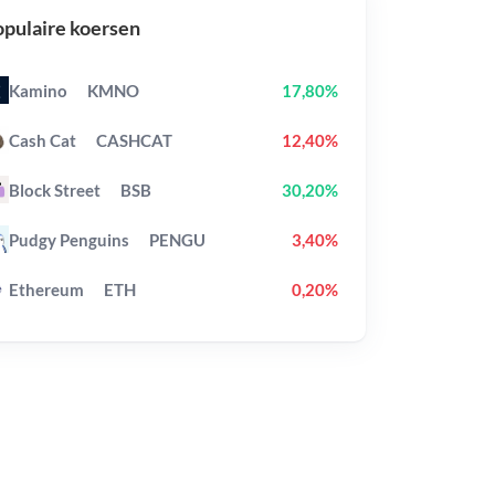
pulaire koersen
Kamino
KMNO
17,80%
Cash Cat
CASHCAT
12,40%
Block Street
BSB
30,20%
Pudgy Penguins
PENGU
3,40%
Ethereum
ETH
0,20%