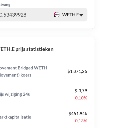
tvang
TH.E prijs statistieken
ovement Bridged WETH
$1.871,26
ovement) koers
$-3,79
ijs wijziging
24u
0,10%
$451.94k
rktkapitalisatie
0,13%