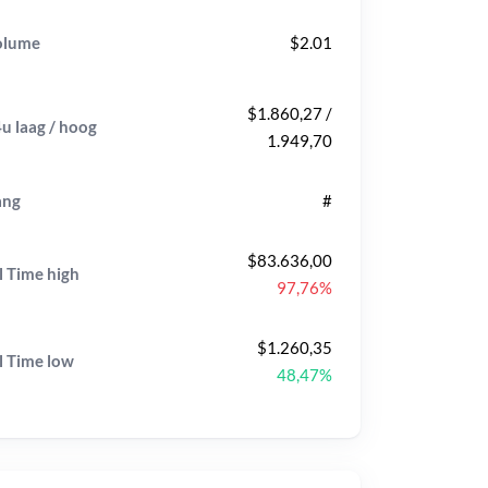
olume
$2.01
$1.860,27 /
u laag / hoog
1.949,70
ang
#
$83.636,00
l Time
high
97,76%
$1.260,35
l Time
low
48,47%