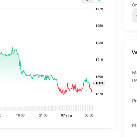
On
WE
M
(M
Pr
Ma