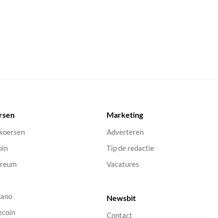
rsen
Marketing
 koersen
Adverteren
oin
Tip de redactie
ereum
Vacatures
dano
Newsbit
ecoin
Contact