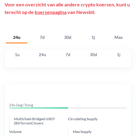
Voor een overzicht van alle andere crypto koersen, kunt u
terecht op de
koersenpagina
van Newsbit.
24u
7d
30d
1j
Max
1u
24u
7d
30d
1j
24u laag / hoog
Multichain Bridged USDT
Circulating Supply
(BitTorrent) koers
Volume
Max Supply