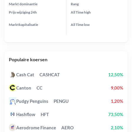
Markt dominantie
Rang
Prijs wijziging
24h
All Time
high
Marktkapitalisatie
All Time
low
Populaire koersen
Cash Cat
CASHCAT
12,50%
Canton
CC
9,00%
Pudgy Penguins
PENGU
1,20%
Hashflow
HFT
73,50%
Aerodrome Finance
AERO
2,10%