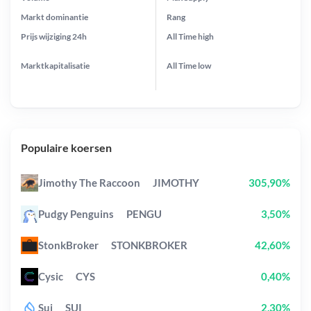
Markt dominantie
Rang
Prijs wijziging
24h
All Time
high
Marktkapitalisatie
All Time
low
Populaire koersen
Jimothy The Raccoon
JIMOTHY
305,90%
Pudgy Penguins
PENGU
3,50%
StonkBroker
STONKBROKER
42,60%
Cysic
CYS
0,40%
Sui
SUI
2,30%