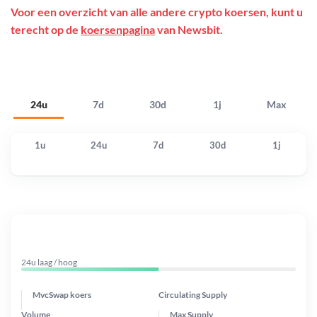
Voor een overzicht van alle andere crypto koersen, kunt u
terecht op de
koersenpagina
van Newsbit.
24u
7d
30d
1j
Max
1u
24u
7d
30d
1j
24u laag / hoog
MvcSwap koers
Circulating Supply
Volume
Max Supply