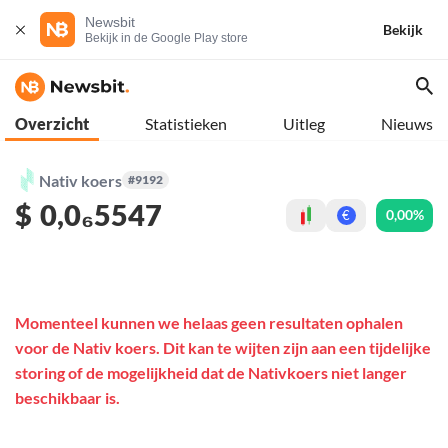
Newsbit
Bekijk
Bekijk in de Google Play store
Overzicht
Statistieken
Uitleg
Nieuws
Nativ koers
#9192
$
0,0₆5547
0,00%
€
Momenteel kunnen we helaas geen resultaten ophalen
voor de Nativ koers. Dit kan te wijten zijn aan een tijdelijke
storing of de mogelijkheid dat de Nativkoers niet langer
beschikbaar is.