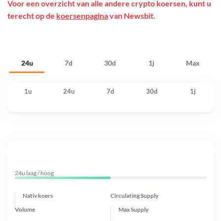
Voor een overzicht van alle andere crypto koersen, kunt u
terecht op de
koersenpagina
van Newsbit.
24u
7d
30d
1j
Max
1u
24u
7d
30d
1j
24u laag / hoog
Nativ koers
Circulating Supply
Volume
Max Supply