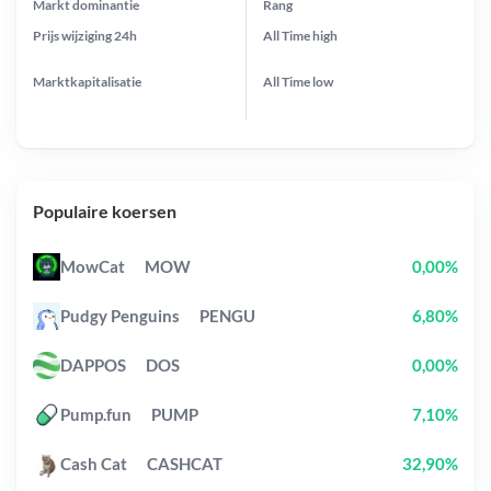
Markt dominantie
Rang
Prijs wijziging
24h
All Time
high
Marktkapitalisatie
All Time
low
Populaire koersen
MowCat
MOW
0,00%
Pudgy Penguins
PENGU
6,80%
DAPPOS
DOS
0,00%
Pump.fun
PUMP
7,10%
Cash Cat
CASHCAT
32,90%