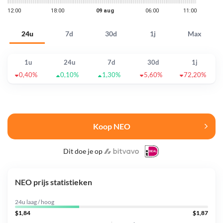
24u
7d
30d
1j
Max
1u
24u
7d
30d
1j
0,40%
0,10%
1,30%
5,60%
72,20%
Koop NEO
Dit doe je op
NEO prijs statistieken
24u laag / hoog
$1,84
$1,87