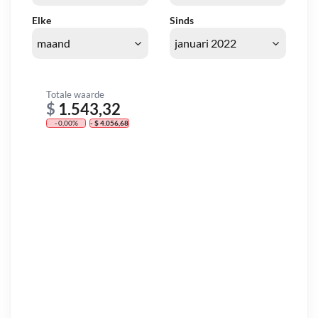
Elke
Sinds
Totale waarde
$
1.543,32
- 0,00%
- $ 4.056,68