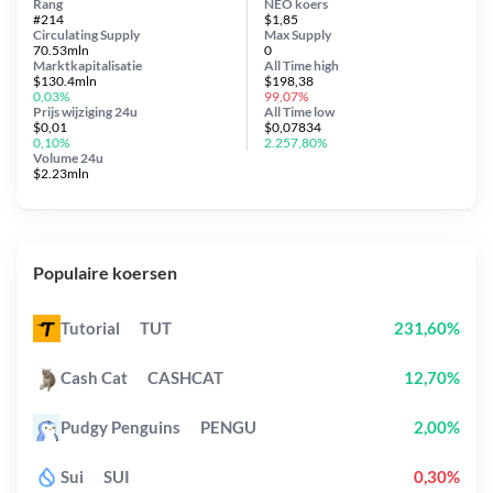
Rang
NEO koers
#214
$1,85
Circulating Supply
Max Supply
70.53mln
0
Marktkapitalisatie
All Time
high
$130.4mln
$198,38
0,03%
99,07%
Prijs wijziging
24u
All Time
low
$0,01
$0,07834
0,10%
2.257,80%
Volume 24u
$2.23mln
Populaire koersen
Tutorial
TUT
231,60%
Cash Cat
CASHCAT
12,70%
Pudgy Penguins
PENGU
2,00%
Sui
SUI
0,30%