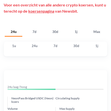
Voor een overzicht van alle andere crypto koersen, kunt u
terecht op de
koersenpagina
van Newsbit.
24u
7d
30d
1j
Max
1u
24u
7d
30d
1j
24u laag / hoog
NeonPass Bridged USDC (Neon)
Circulating Supply
koers
Volume
Max Supply