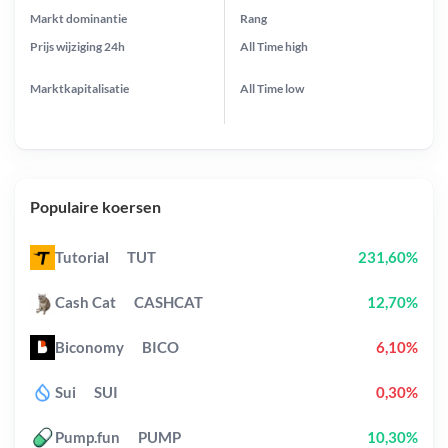
Markt dominantie
Rang
Prijs wijziging
24h
All Time
high
Marktkapitalisatie
All Time
low
Populaire koersen
Tutorial
TUT
231,60%
Cash Cat
CASHCAT
12,70%
Biconomy
BICO
6,10%
Sui
SUI
0,30%
Pump.fun
PUMP
10,30%