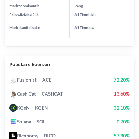
Markt dominantie
Rang
Prijs wijziging
24h
All Time
high
Marktkapitalisatie
All Time
low
Populaire koersen
Fusionist
ACE
72,20%
Cash Cat
CASHCAT
13,60%
KGeN
KGEN
32,10%
Solana
SOL
0,70%
Biconomy
BICO
57,90%