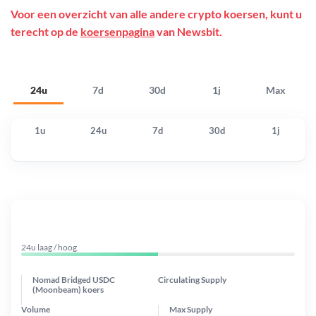
Voor een overzicht van alle andere crypto koersen, kunt u
terecht op de
koersenpagina
van Newsbit.
24u
7d
30d
1j
Max
1u
24u
7d
30d
1j
24u laag / hoog
Nomad Bridged USDC
Circulating Supply
(Moonbeam) koers
Volume
Max Supply