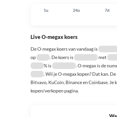
1u
24u
7d
Live O-megax koers
De O-megax koers van vandaag is
op
. De koers is
met
% is
. O-megax is de nu
. Wil je O-megax kopen? Dat kan. De
Bitvavo, KuCoin, Binance en Coinbase. Je 
kopen/verkopen pagina.
Wat 