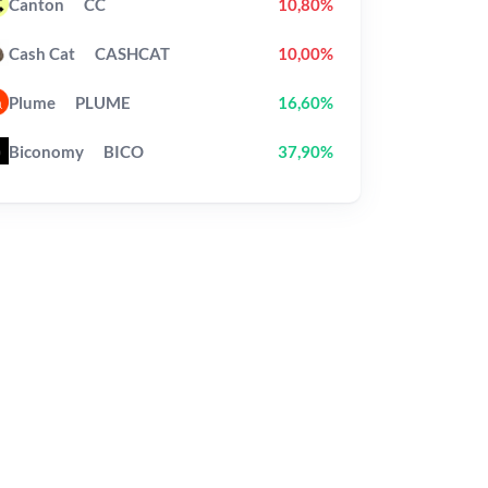
Canton
CC
10,80%
Cash Cat
CASHCAT
10,00%
Plume
PLUME
16,60%
Biconomy
BICO
37,90%