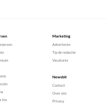
rsen
Marketing
 koersen
Adverteren
oin
Tip de redactie
ereum
Vacatures
dano
Newsbit
ecoin
Contact
na
Over ons
a Inu
Privacy