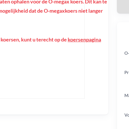
ten ophalen voor de O-megax koers. Dit kan te
de mogelijkheid dat de O-megaxkoers niet langer
 koersen, kunt u terecht op de
koersenpagina
O-
Pr
Ma
V