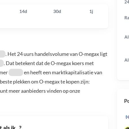
24
14d
30d
1j
R
Al
. Het 24 uurs handelsvolume van O-megax ligt
Al
. Dat betekent dat de O-megax koers met
mmer
en heeft een marktkapitalisatie van
 beste plekken om O-megax te kopen zijn:
kunt meer aanbieders vinden op onze
Po
als ik...?