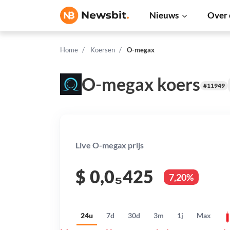
Nieuws
Over 
Home
Koersen
O-megax
O-megax koers
#11949
Live O-megax prijs
$
0,0₅425
7,20%
24u
7d
30d
3m
1j
Max