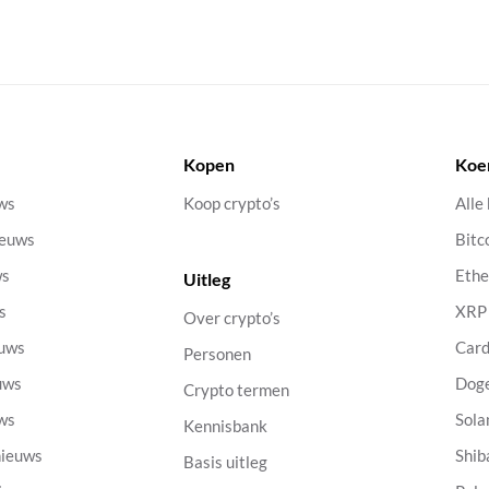
Kopen
Koe
uws
Koop crypto’s
Alle
ieuws
Bitc
ws
Eth
Uitleg
s
XRP
Over crypto’s
euws
Car
Personen
uws
Dog
Crypto termen
uws
Sola
Kennisbank
nieuws
Shib
Basis uitleg