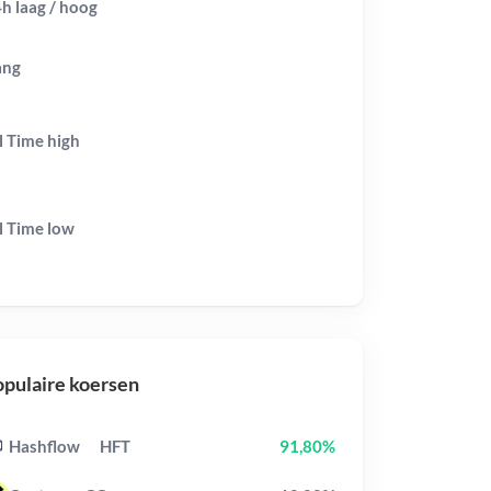
h laag / hoog
ang
l Time
high
l Time
low
pulaire koersen
Hashflow
HFT
91,80%