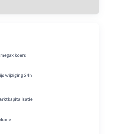
megax koers
ijs wijziging
24h
rktkapitalisatie
olume