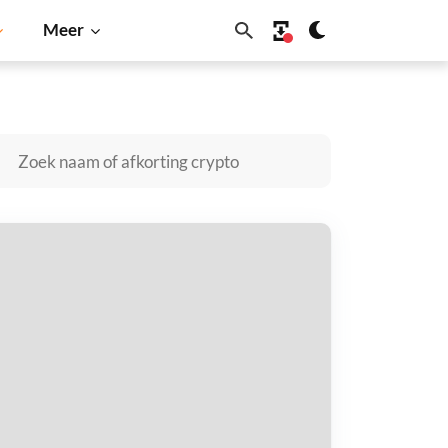
Meer
ecoin
Solana
BNB
-megax kopen
taal met
$
tvang