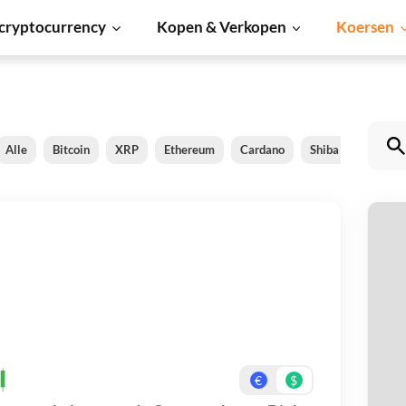
cryptocurrency
Kopen & Verkopen
Koersen
Alle
Bitcoin
XRP
Ethereum
Cardano
Shiba Inu
Dog
O
Be
On
€
$