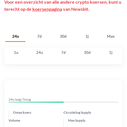
Voor een overzicht van alle andere crypto koersen, kunt u
terecht op de
koersenpagina
van Newsbit.
24u
7d
30d
1j
Max
1u
24u
7d
30d
1j
24u laag / hoog
Omax koers
Circulating Supply
Volume
Max Supply