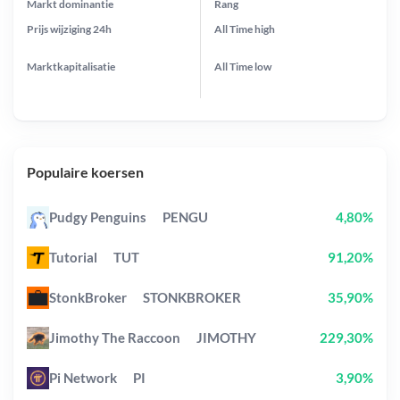
Markt dominantie
Rang
Prijs wijziging
24h
All Time
high
Marktkapitalisatie
All Time
low
Populaire koersen
Pudgy Penguins
PENGU
4,80%
Tutorial
TUT
91,20%
StonkBroker
STONKBROKER
35,90%
Jimothy The Raccoon
JIMOTHY
229,30%
Pi Network
PI
3,90%