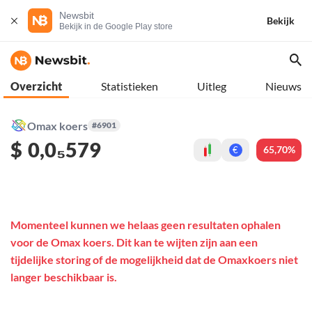
Newsbit
Bekijk
Bekijk in de Google Play store
Overzicht
Statistieken
Uitleg
Nieuws
Omax koers
#6901
$
0,0₅579
65,70%
€
Momenteel kunnen we helaas geen resultaten ophalen
voor de Omax koers. Dit kan te wijten zijn aan een
tijdelijke storing of de mogelijkheid dat de Omaxkoers niet
langer beschikbaar is.