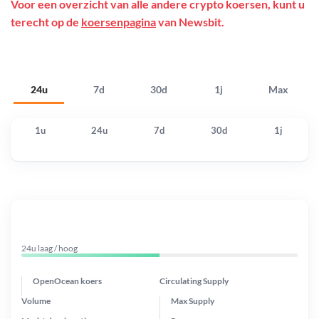
Voor een overzicht van alle andere crypto koersen, kunt u
terecht op de
koersenpagina
van Newsbit.
24u
7d
30d
1j
Max
1u
24u
7d
30d
1j
24u laag / hoog
OpenOcean koers
Circulating Supply
Volume
Max Supply