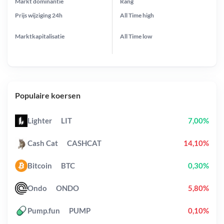
Markt dominantie
Rang
Prijs wijziging
24h
All Time
high
Marktkapitalisatie
All Time
low
Populaire koersen
Lighter
LIT
7,00%
Cash Cat
CASHCAT
14,10%
Bitcoin
BTC
0,30%
Ondo
ONDO
5,80%
Pump.fun
PUMP
0,10%