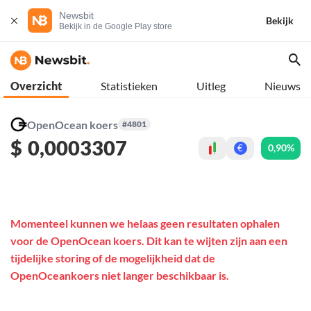
Newsbit
Bekijk
Bekijk in de Google Play store
Overzicht
Statistieken
Uitleg
Nieuws
OpenOcean koers
#4801
$
0,0003307
0,90%
€
Momenteel kunnen we helaas geen resultaten ophalen
voor de OpenOcean koers. Dit kan te wijten zijn aan een
tijdelijke storing of de mogelijkheid dat de
OpenOceankoers niet langer beschikbaar is.