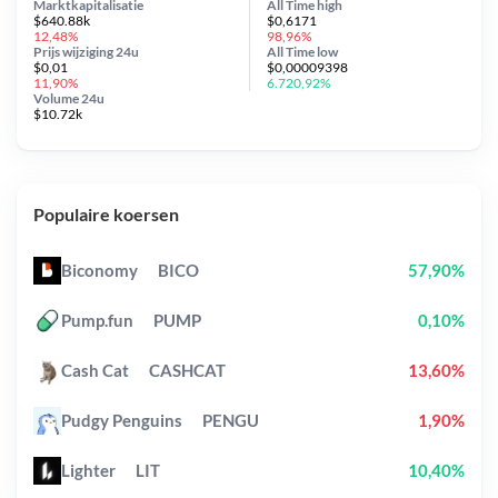
Marktkapitalisatie
All Time
high
$640.88k
$0,6171
12,48%
98,96%
Prijs wijziging
24u
All Time
low
$0,01
$0,00009398
11,90%
6.720,92%
Volume 24u
$10.72k
Populaire koersen
Biconomy
BICO
57,90%
Pump.fun
PUMP
0,10%
Cash Cat
CASHCAT
13,60%
Pudgy Penguins
PENGU
1,90%
Lighter
LIT
10,40%