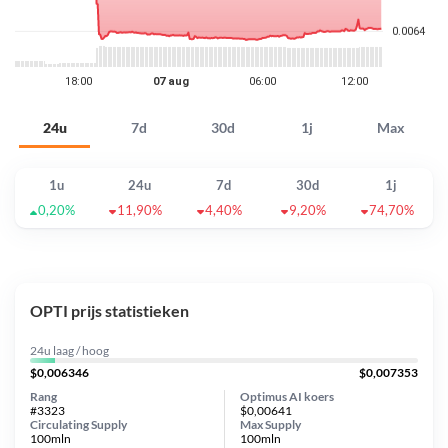
24u
7d
30d
1j
Max
1u
24u
7d
30d
1j
0,20%
11,90%
4,40%
9,20%
74,70%
OPTI prijs statistieken
24u laag / hoog
$0,006346
$0,007353
Rang
Optimus AI koers
#3323
$0,00641
Circulating Supply
Max Supply
100mln
100mln