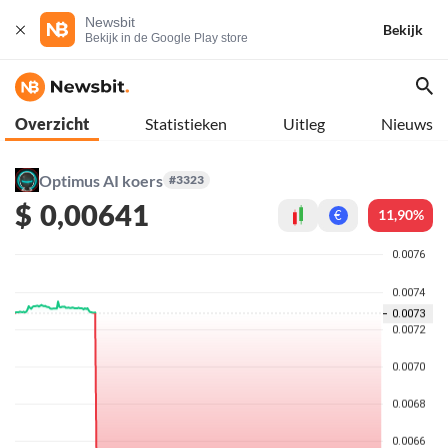
Newsbit
Bekijk
Bekijk in de Google Play store
Overzicht
Statistieken
Uitleg
Nieuws
Optimus AI koers
#3323
$
0,00641
11,90%
€