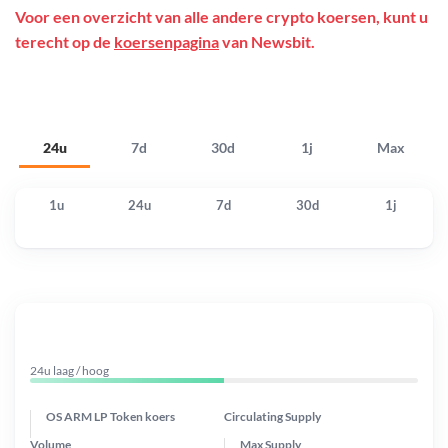
Voor een overzicht van alle andere crypto koersen, kunt u
terecht op de
koersenpagina
van Newsbit.
24u
7d
30d
1j
Max
1u
24u
7d
30d
1j
24u laag / hoog
OS ARM LP Token koers
Circulating Supply
Volume
Max Supply