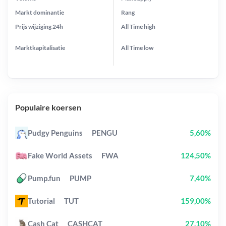
Markt dominantie
Rang
Prijs wijziging
24h
All Time
high
Marktkapitalisatie
All Time
low
Populaire koersen
Pudgy Penguins
PENGU
5,60%
Fake World Assets
FWA
124,50%
Pump.fun
PUMP
7,40%
Tutorial
TUT
159,00%
Cash Cat
CASHCAT
27,10%