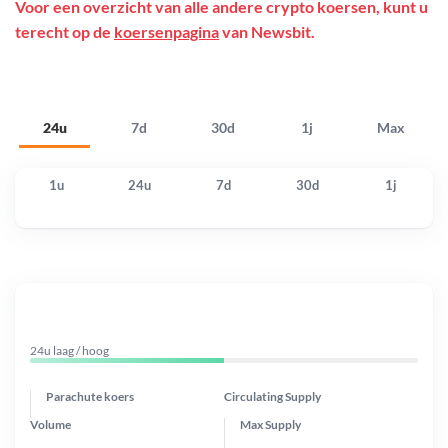
Voor een overzicht van alle andere crypto koersen, kunt u
terecht op de
koersenpagina
van Newsbit.
24u
7d
30d
1j
Max
1u
24u
7d
30d
1j
24u laag / hoog
Parachute koers
Circulating Supply
Volume
Max Supply