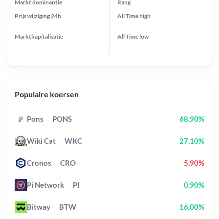
Markt dominantie
Rang
Prijs wijziging
24h
All Time
high
Marktkapitalisatie
All Time
low
Populaire koersen
Pons
PONS
68,90%
Wiki Cat
WKC
27,10%
Cronos
CRO
5,90%
Pi Network
PI
0,90%
Bitway
BTW
16,00%