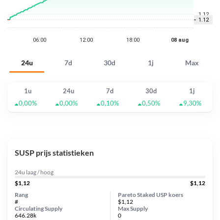
24u
7d
30d
1j
Max
1u
24u
7d
30d
1j
0,00%
0,00%
0,10%
0,50%
9,30%
SUSP prijs statistieken
24u laag / hoog
$1,12
$1,12
Rang
Pareto Staked USP koers
#
$1,12
Circulating Supply
Max Supply
646.28k
0