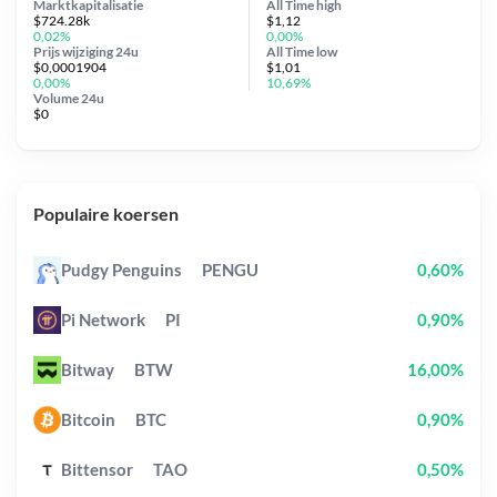
Marktkapitalisatie
All Time
high
$724.28k
$1,12
0,02%
0,00%
Prijs wijziging
24u
All Time
low
$0,0001904
$1,01
0,00%
10,69%
Volume 24u
$0
Populaire koersen
Pudgy Penguins
PENGU
0,60%
Pi Network
PI
0,90%
Bitway
BTW
16,00%
Bitcoin
BTC
0,90%
Bittensor
TAO
0,50%