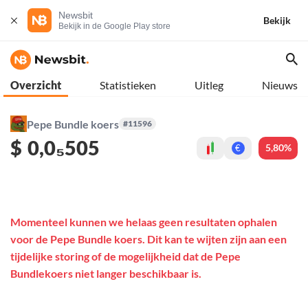
Newsbit
Bekijk
Bekijk in de Google Play store
Overzicht
Statistieken
Uitleg
Nieuws
Pepe Bundle koers
#11596
$
0,0₅505
5,80%
€
Momenteel kunnen we helaas geen resultaten ophalen
voor de Pepe Bundle koers. Dit kan te wijten zijn aan een
tijdelijke storing of de mogelijkheid dat de Pepe
Bundlekoers niet langer beschikbaar is.