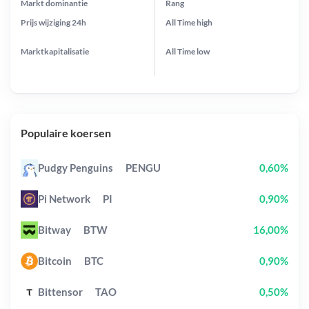
Markt dominantie
Rang
Prijs wijziging
24h
All Time
high
Marktkapitalisatie
All Time
low
Populaire koersen
Pudgy Penguins
PENGU
0,60%
Pi Network
PI
0,90%
Bitway
BTW
16,00%
Bitcoin
BTC
0,90%
Bittensor
TAO
0,50%