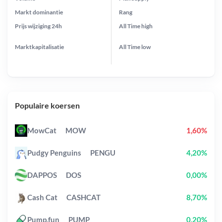
Markt dominantie
Rang
Prijs wijziging
24h
All Time
high
Marktkapitalisatie
All Time
low
Populaire koersen
MowCat
MOW
1,60%
Pudgy Penguins
PENGU
4,20%
DAPPOS
DOS
0,00%
Cash Cat
CASHCAT
8,70%
Pump.fun
PUMP
0,20%