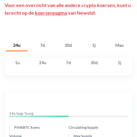
Voor een overzicht van alle andere crypto koersen, kunt u
terecht op de
koersenpagina
van Newsbit.
24u
7d
30d
1j
Max
1u
24u
7d
30d
1j
24u laag / hoog
PINKBTC koers
Circulating Supply
Volume
Max Supply